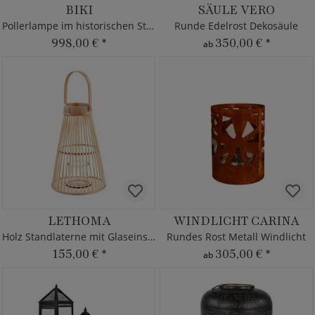
BIKI
SÄULE VERO
Pollerlampe im historischen Stil - Eisen
Runde Edelrost Dekosäule
998,00 €
*
350,00 €
*
ab
LETHOMA
WINDLICHT CARINA
Holz Standlaterne mit Glaseinsatz
Rundes Rost Metall Windlicht
155,00 €
*
305,00 €
*
ab