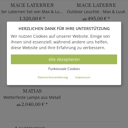
MACE LATERNEN
MACE LATERNE
3er Laternen Set von Max & Luuk
Outdoor Leuchte - Max & Luuk
1.320,00 €
*
495,00 €
*
ab
HERZLICHEN DANK FÜR IHRE UNTERSTÜTZUNG
Wir nutzen Cookies auf unserer Website. Einige von
ihnen sind essenziell, während andere uns helfen,
diese Website und Ihre Erfahrung zu verbessern.
Alle Akzeptieren
Funktionale Cookies
Datenschutzerklärung
Impressum
MATIAS
Wetterfeste Lampe aus Metall
2.040,00 €
*
ab