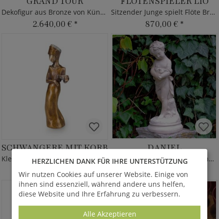
GRAND TOUR
FLÖTENSPIELER LIO
Dekofigur aus Bronze von Künstlerhand
Sitzender Junge spielt Flöte Bronze
2.640,00 €
*
870,00 €
*
SCHWANGERE MIT KORB
DANIEL
Kleine Frauenskulptur - limitierte Bronze
Kleine Gartenstatue aus Steinguss
HERZLICHEN DANK FÜR IHRE UNTERSTÜTZUNG
920,00 €
*
322,00 €
*
Wir nutzen Cookies auf unserer Website. Einige von
ihnen sind essenziell, während andere uns helfen,
diese Website und Ihre Erfahrung zu verbessern.
Alle Akzeptieren