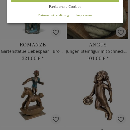
Funktionale Cookies
Datenschutzerklärung
Impressum
ROMANZE
ANGUS
Gartenstatue Liebespaar - Bronze
Jungen Steinfigur mit Schneckenhaus
221,00 €
*
101,00 €
*