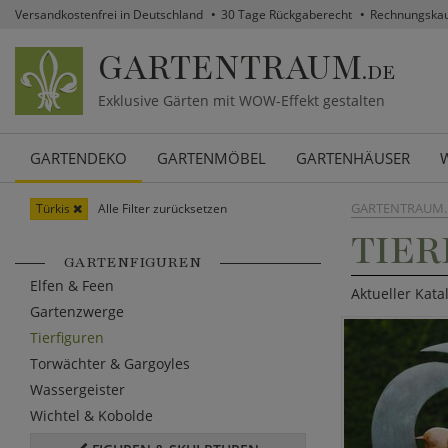
Versandkostenfrei in Deutschland
30 Tage Rückgaberecht
Rechnungska
GARTENTRAUM
.DE
Exklusive Gärten mit WOW-Effekt gestalten
GARTENDEKO
GARTENMÖBEL
GARTENHÄUSER
GARTENTRAUM.
Türkis
Alle Filter zurücksetzen
TIER
GARTENFIGUREN
Elfen & Feen
Aktueller Kata
Gartenzwerge
Tierfiguren
Torwächter & Gargoyles
Wassergeister
Wichtel & Kobolde