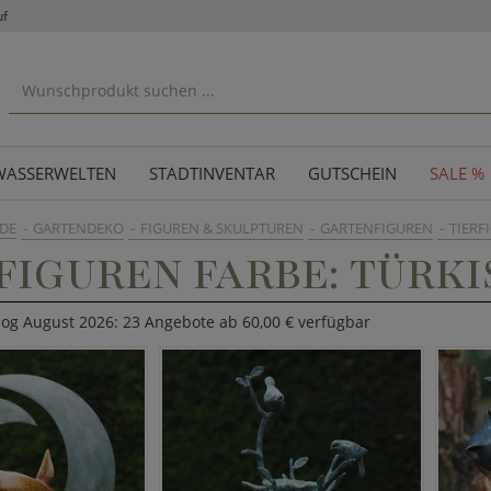
uf
WASSERWELTEN
STADTINVENTAR
GUTSCHEIN
SALE %
DE
GARTENDEKO
FIGUREN & SKULPTUREN
GARTENFIGUREN
TIERF
FIGUREN FARBE: TÜRKI
log August 2026: 23 Angebote ab 60,00 € verfügbar