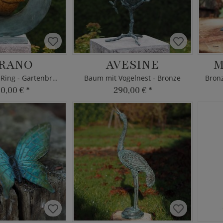
RANO
AVESINE
M
Vogel sitzt im Ring - Gartenbronze
Baum mit Vogelnest - Bronze
80,00 €
*
290,00 €
*