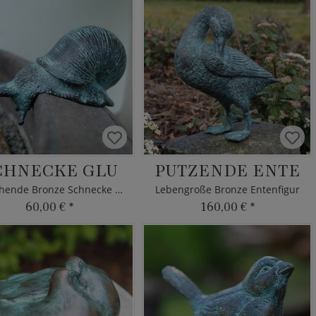
CHNECKE GLU
PUTZENDE ENTE
Kriechende Bronze Schnecke als Deko
Lebengroße Bronze Entenfigur
60,00 €
*
160,00 €
*