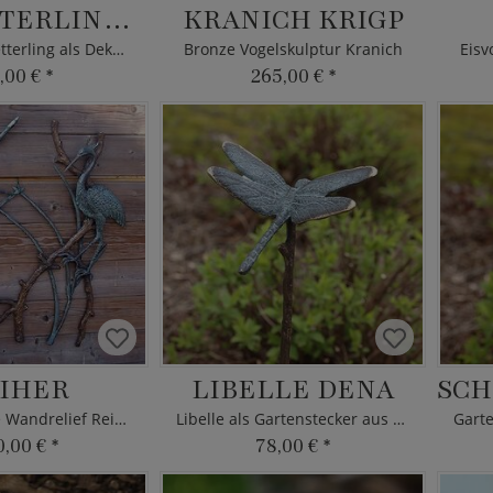
SCHMETTERLING JEN
KRANICH KRIGP
Blauer Schmetterling als Dekofigur
Bronze Vogelskulptur Kranich
Eisv
,00 €
*
265,00 €
*
IHER
LIBELLE DENA
Gartenbronze Wandrelief Reiher
Libelle als Gartenstecker aus Bronze
0,00 €
*
78,00 €
*