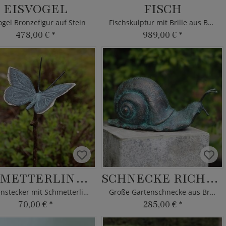
EISVOGEL
FISCH
ogel Bronzefigur auf Stein
Fischskulptur mit Brille aus Bronze - limitiert
478,00 €
*
989,00 €
*
SCHMETTERLING GRU
SCHNECKE RICHARD
Gartenstecker mit Schmetterling
Große Gartenschnecke aus Bronze
70,00 €
*
285,00 €
*