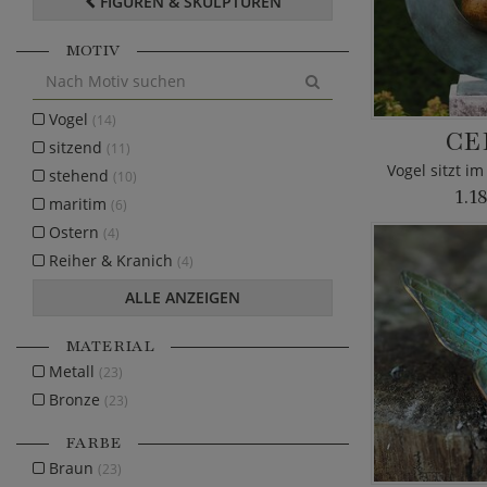
FIGUREN & SKULPTUREN
MOTIV
Vogel
(14)
CE
sitzend
(11)
stehend
(10)
1.1
maritim
(6)
Ostern
(4)
Reiher & Kranich
(4)
ALLE ANZEIGEN
MATERIAL
Metall
(23)
Bronze
(23)
FARBE
Braun
(23)