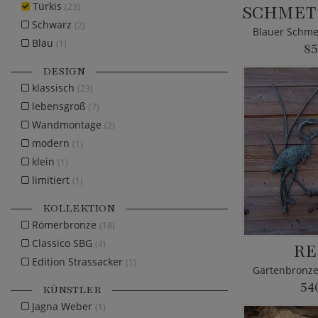
Türkis
(23)
Schwarz
(2)
Blau
(1)
85
DESIGN
klassisch
(23)
lebensgroß
(7)
Wandmontage
(2)
modern
(1)
klein
(1)
limitiert
(1)
KOLLEKTION
Römerbronze
(18)
Classico SBG
(4)
RE
Edition Strassacker
(1)
54
KÜNSTLER
Jagna Weber
(1)