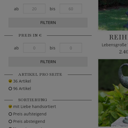
ab
bis
FILTERN
PREIS IN €
REIH
ab
bis
2.4
FILTERN
ARTIKEL PRO SEITE
36 Artikel
96 Artikel
SORTIERUNG
mit Liebe handsortiert
Preis aufsteigend
Preis absteigend