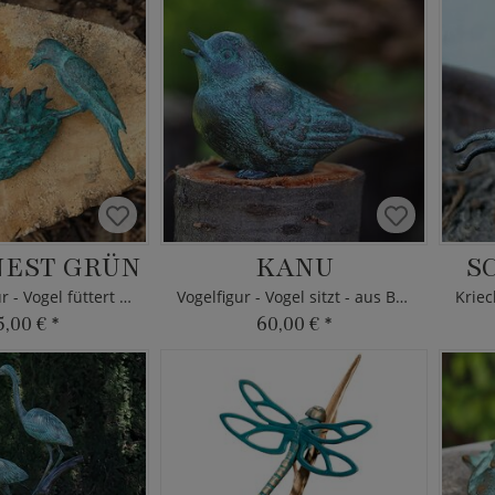
EST GRÜN
KANU
S
Wand Skulptur - Vogel füttert Junge
Vogelfigur - Vogel sitzt - aus Bronze
5,00 €
*
60,00 €
*