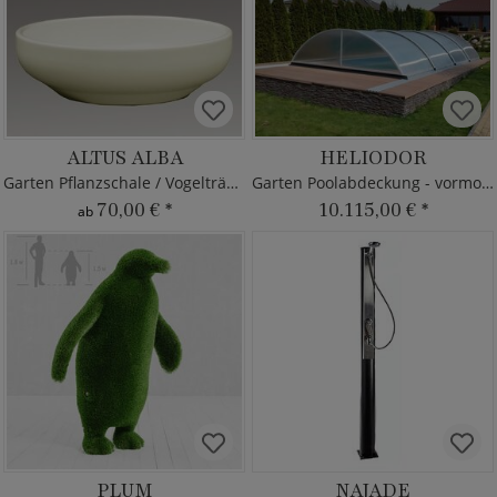
ALTUS ALBA
HELIODOR
Garten Pflanzschale / Vogeltränke
Garten Poolabdeckung - vormontiert
70,00 €
*
10.115,00 €
*
ab
PLUM
NAJADE