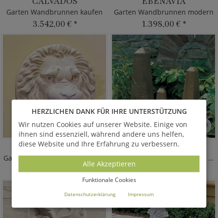
CALVADOS
EBENAVIA
Garten Wandbrunnen kaufen
Garten Wandbrunnen modern
3.542,00 €
*
1.398,00 €
*
HERZLICHEN DANK FÜR IHRE UNTERSTÜTZUNG
Wir nutzen Cookies auf unserer Website. Einige von
ihnen sind essenziell, während andere uns helfen,
diese Website und Ihre Erfahrung zu verbessern.
LEON
OBELIDA SET
Garten Wasserpeier Löwenkopf
Wasserspeier - Obelisken 3er Set
Alle Akzeptieren
1.658,00 €
*
1.225,00 €
*
Funktionale Cookies
Datenschutzerklärung
Impressum