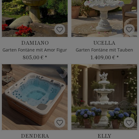
DAMIANO
UCELLA
Garten Fontäne mit Amor Figur
Garten Fontäne mit Tauben
805,00 €
*
1.409,00 €
*
DENDERA
ELLY