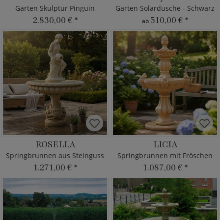
Garten Skulptur Pinguin
Garten Solardusche - Schwarz
2.830,00 €
*
510,00 €
*
ab
ROSELLA
LICIA
Springbrunnen aus Steinguss
Springbrunnen mit Fröschen
1.271,00 €
*
1.087,00 €
*