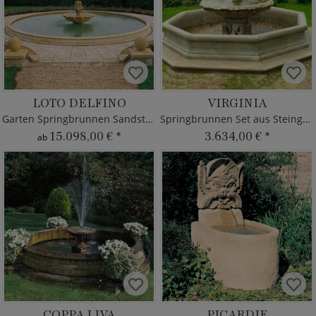
LOTO DELFINO
VIRGINIA
Garten Springbrunnen Sandstein groß
Springbrunnen Set aus Steinguss
15.098,00 €
*
3.634,00 €
*
ab
COPPA LIVA
PICARDIE