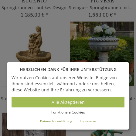
EUGENIO
PIOVERE
Springbrunnen - antikes Design
Steinguss Springbrunnen mit Putte
1.185,00 €
*
1.553,00 €
*
HERZLICHEN DANK FÜR IHRE UNTERSTÜTZUNG
Wir nutzen Cookies auf unserer Website. Einige von
ihnen sind essenziell, während andere uns helfen,
diese Website und Ihre Erfahrung zu verbessern.
NUNZIO
DONIS
Steinguss Standbrunnen - Putten
Steinguss Vogeltränke auf Säule
Alle Akzeptieren
1.104,00 €
*
397,00 €
*
Funktionale Cookies
Datenschutzerklärung
Impressum