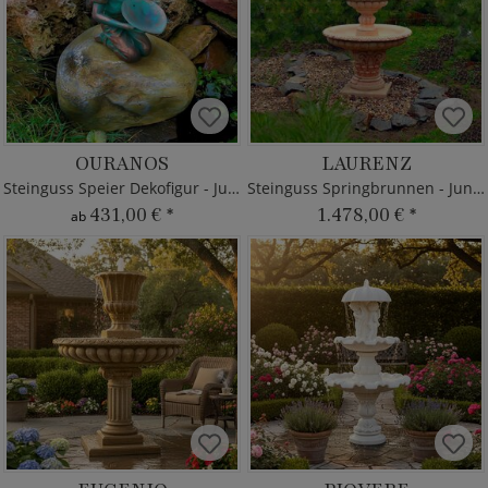
OURANOS
LAURENZ
Steinguss Speier Dekofigur - Junge
Steinguss Springbrunnen - Junge
431,00 €
*
1.478,00 €
*
ab