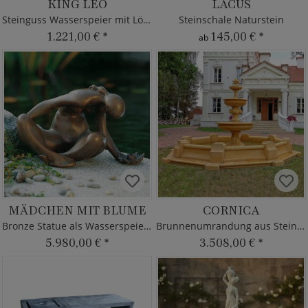
KING LEO
LACUS
Steinguss Wasserspeier mit Löwe
Steinschale Naturstein
1.221,00 €
*
145,00 €
*
ab
MÄDCHEN MIT BLUME
CORNICA
Bronze Statue als Wasserspeier - limitiert
Brunnenumrandung aus Steinguss
5.980,00 €
*
3.508,00 €
*