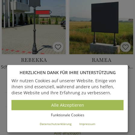
REBEKKA
RAMEA
Schild aus Gusseisen - historischer Stil
Wetterfestes Firmenschild aus Eisen
HERZLICHEN DANK FÜR IHRE UNTERSTÜTZUNG
1.211,00 €
*
2.119,00 €
*
ab
ab
Wir nutzen Cookies auf unserer Website. Einige von
ihnen sind essenziell, während andere uns helfen,
diese Website und Ihre Erfahrung zu verbessern.
STADTINVENTAR
Alle Akzeptieren
Funktionale Cookies
AKTUELLE ANGEBOTE - SALE %
Datenschutzerklärung
Impressum
Alle anzeigen