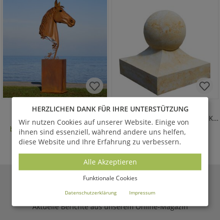
EQUERA
CHALET
HERZLICHEN DANK FÜR IHRE UNTERSTÜTZUNG
Pferdebüste auf Sockel
Mauer Pfeiler Verzierung mit Kugel
Wir nutzen Cookies auf unserer Website. Einige von
bis 31.12.26 statt
3.320,00 €
345,00 €
*
ihnen sind essenziell, während andere uns helfen,
2.656,00 €
*
ab
diese Website und Ihre Erfahrung zu verbessern.
Alle Akzeptieren
Funktionale Cookies
GARTENTRAUM.DE
MAGAZIN
Datenschutzerklärung
Impressum
Aktuelle Berichte aus unserem Online-Magazin