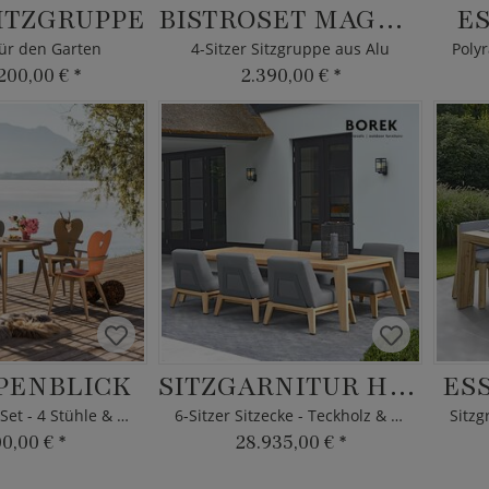
ITZGRUPPE
BISTROSET MAGGIE
E
für den Garten
4-Sitzer Sitzgruppe aus Alu
Polyr
200,00 €
*
2.390,00 €
*
PENBLICK
SITZGARNITUR HYBRID
ES
Gartenmöbel Set - 4 Stühle & Tisch
6-Sitzer Sitzecke - Teckholz & Au
00,00 €
*
28.935,00 €
*