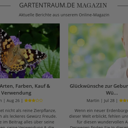
GARTENTRAUM.DE
MAGAZIN
Aktuelle Berichte aus unserem Online-Magazin
 Arten, Farben, Kauf &
Glückwünsche zur Geburt
Verwendung
Wü...
n | Aug 26 |
Martin | Jul 28 |
et nicht als reine Zierpflanze,
Wenn ein neuer Erdenbürge
 als leckeres Gewürz Freude.
dieser Welt erblickt, fehlen un
e im Beitrag alles über seine
für diesen wundervollen A
ten, seine Verwendung & die
Deswegen finden Sie In diese