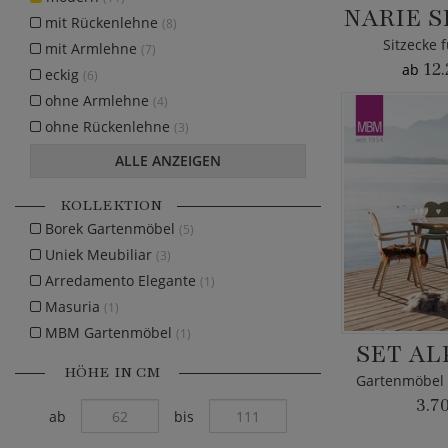
NARIE S
mit Rückenlehne
(8)
Sitzecke 
mit Armlehne
(7)
12.
ab
eckig
(6)
ohne Armlehne
(4)
ohne Rückenlehne
(3)
ALLE ANZEIGEN
KOLLEKTION
Borek Gartenmöbel
(5)
Uniek Meubiliar
(3)
Arredamento Elegante
(1)
Masuria
(1)
MBM Gartenmöbel
(1)
SET AL
HÖHE IN CM
3.7
ab
bis