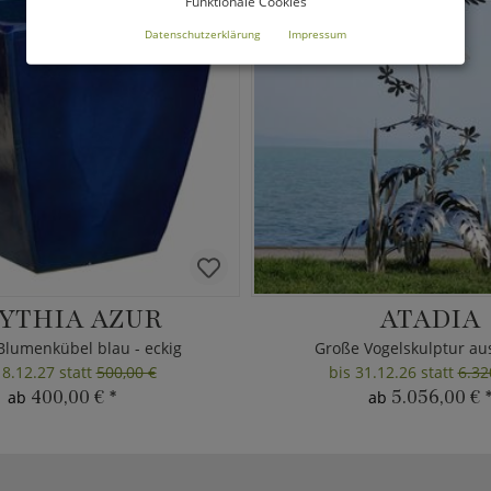
Funktionale Cookies
Datenschutzerklärung
Impressum
YTHIA AZUR
ATADIA
Blumenkübel blau - eckig
Große Vogelskulptur au
18.12.27 statt
500,00 €
bis 31.12.26 statt
6.32
400,00 €
*
5.056,00 €
ab
ab