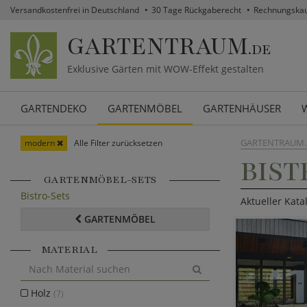
Versandkostenfrei in Deutschland
30 Tage Rückgaberecht
Rechnungska
GARTENTRAUM
.DE
Exklusive Gärten mit WOW-Effekt gestalten
GARTENDEKO
GARTENMÖBEL
GARTENHÄUSER
GARTENTRAUM.
modern
Alle Filter zurücksetzen
BIST
GARTENMÖBEL-SETS
Bistro-Sets
Aktueller Kata
GARTENMÖBEL
MATERIAL
Holz
(7)