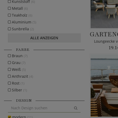
Kunststoff
(6)
Metall
(6)
Teakholz
(6)
Aluminium
(5)
Sunbrella
(2)
ALLE ANZEIGEN
Loungeecke v
19.1
FARBE
Braun
(7)
Grau
(7)
Weiß
(5)
Anthrazit
(4)
Rost
(1)
Silber
(1)
DESIGN
modern
(11)