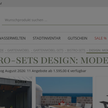
uf
WASSERWELTEN
STADTINVENTAR
GUTSCHEIN
SALE %
DE
GARTENMÖBEL
GARTENMÖBEL-SETS
BISTRO-SETS
DESIGN: M
RO-SETS DESIGN: MOD
log August 2026: 11 Angebote ab 1.595,00 € verfügbar