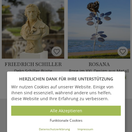
FRIEDRICH SCHILLER
ROSANA
Deko Schiller Büste
Rose im XXL Design aus Metall
statt
176,00 €
bis 31.12.26 statt
3.525,00 €
HERZLICHEN DANK FÜR IHRE UNTERSTÜTZUNG
148,00 €
*
2.820,00 €
*
ab
Wir nutzen Cookies auf unserer Website. Einige von
ihnen sind essenziell, während andere uns helfen,
diese Website und Ihre Erfahrung zu verbessern.
Alle Akzeptieren
GARTENTRAUM.DE
MAGAZIN
Funktionale Cookies
Aktuelle Berichte aus unserem Online-Magazin
Datenschutzerklärung
Impressum