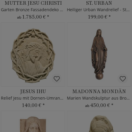
MUTTER JESU CHRISTI
ST. URBAN
Garten Bronze Fassadendeko Maria
Heiliger Urban Wandrelief - Steinguss
1.785,00 €
*
199,00 €
*
ab
JESUS IHU
MADONNA MONDÄN
Relief Jesu mit Dornen-Umrandung
Marien Wandskulptur aus Bronze/Alu
140,00 €
*
450,00 €
*
ab