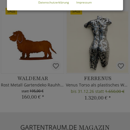
Alle anzeigen
Datenschutzerklärung
Impressum
SALE
SALE
WALDEMAR
FERRENUS
Rost Metall Gartendeko Rauhhaardackel
Venus Torso als plastisches Wandrelief
statt
195,00 €
bis 31.12.26 statt
1.650,00 €
160,00 €
*
1.320,00 €
*
GARTENTRAUM.DE
MAGAZIN