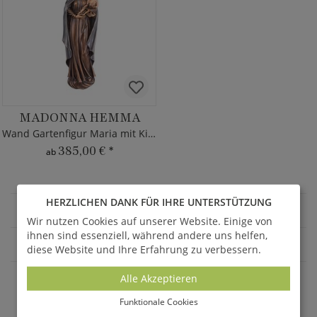
MADONNA HEMMA
Wand Gartenfigur Maria mit Kind
385,00 €
*
ab
HERZLICHEN DANK FÜR IHRE UNTERSTÜTZUNG
GARTENDEKO
Wir nutzen Cookies auf unserer Website. Einige von
ihnen sind essenziell, während andere uns helfen,
FIGUREN & SKULPTUREN
diese Website und Ihre Erfahrung zu verbessern.
Alle Akzeptieren
AKTUELLE ANGEBOTE - SALE %
Funktionale Cookies