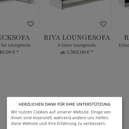
ECKSOFA
RIVA LOUNGESOFA
R
 für Loungeecke
3-Sitzer Loungesofa
40,00 €
*
1.565,00 €
*
ab
HERZLICHEN DANK FÜR IHRE UNTERSTÜTZUNG
Wir nutzen Cookies auf unserer Website. Einige von
ihnen sind essenziell, während andere uns helfen,
diese Website und Ihre Erfahrung zu verbessern.