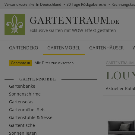
Versandkostenfrei in Deutschland
30 Tage Rückgaberecht
Rechnungska
GARTENTRAUM
.DE
Exklusive Gärten mit WOW-Effekt gestalten
GARTENDEKO
GARTENMÖBEL
GARTENHÄUSER
GARTENTRAUM.
Conmoto
Alle Filter zurücksetzen
LOU
GARTENMÖBEL
Gartenbänke
Aktueller Kata
Sonnenschirme
Gartensofas
Gartenmöbel-Sets
Gartenstühle & Sessel
Gartentische
Sonnenliegen