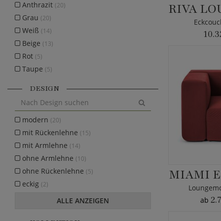
Anthrazit
(20)
Grau
(20)
Eckcouc
Weiß
(14)
10.3
Beige
(13)
Rot
(5)
Taupe
(5)
DESIGN
modern
(20)
mit Rückenlehne
(15)
mit Armlehne
(14)
ohne Armlehne
(10)
ohne Rückenlehne
MIAMI E
(5)
eckig
(2)
Loungemod
2.
ab
ALLE ANZEIGEN