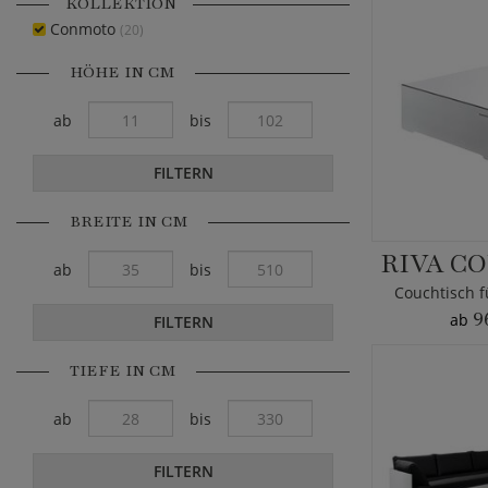
KOLLEKTION
Conmoto
(20)
HÖHE IN CM
ab
bis
FILTERN
BREITE IN CM
RIVA C
ab
bis
Couchtisch f
9
ab
FILTERN
TIEFE IN CM
ab
bis
FILTERN