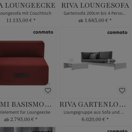
A LOUNGEECKE
RIVA LOUNGESOFA
Loungesofa mit Couchtisch
Gartensofa 200cm bis 4 Personen
11.135,00 €
*
1.685,00 €
*
ab
MIAMI BASISMODUL
RIVA GARTENLOUNGE
elelement für Loungeecke
Loungegruppe aus Sofa und Tisch
2.795,00 €
*
6.020,00 €
*
ab