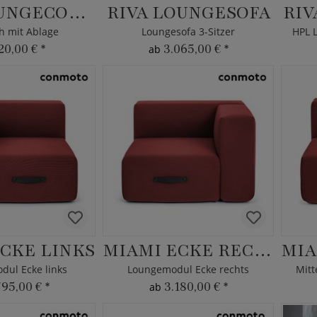
RIVA LOUNGECOUCH
RIVA LOUNGESOFA
RIV
h mit Ablage
Loungesofa 3-Sitzer
HPL 
20,00 €
*
3.065,00 €
*
ab
CKE LINKS
MIAMI ECKE RECHTS
ul Ecke links
Loungemodul Ecke rechts
Mitt
795,00 €
*
3.180,00 €
*
ab