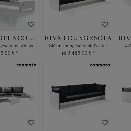
RIVA GARTENCOUCH
RIVA LOUNGESOFA
RI
ngesofa mit Ablage
240cm Loungesofa mit Polster
4-
05,00 €
*
3.485,00 €
*
ab