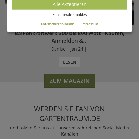
Alle Akzeptieren
Funktionale Cookies
Datenschutzerklärung
Impressum
Balkonkraftwerk 300 bis 800 Watt - Kaufen,
Anmelden &...
Denise | Jan 24 |
LESEN
ZUM MAGAZIN
WERDEN SIE FAN VON
GARTENTRAUM.DE
und folgen Sie uns auf unseren zahlreichen Social Media
Kanälen