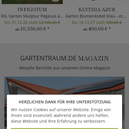
INFIGOTUM
KLYTHIA AZUR
XXL Garten Skulptur Pegasus aus Metall
Garten Blumenkübel blau - eckig
bis 31.12.26 statt
12.945,00 €
bis 18.12.27 statt
500,00 €
10.356,00 €
*
400,00 €
*
ab
ab
GARTENTRAUM.DE
MAGAZIN
Aktuelle Berichte aus unserem Online-Magazin
HERZLICHEN DANK FÜR IHRE UNTERSTÜTZUNG
Wir nutzen Cookies auf unserer Website. Einige von
ihnen sind essenziell, während andere uns helfen,
diese Website und Ihre Erfahrung zu verbessern.