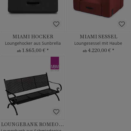
MIAMI HOCKER
MIAMI SESSEL
Loungehocker aus Sunbrella
Loungesessel mit Haube
1.865,00 €
*
4.220,00 €
*
ab
ab
LOUNGEBANK ROMEO ELEGANCE
Loungebank aus Schmiedeeisen - MBM