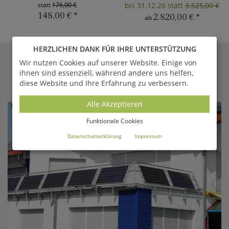
statt
176,00 €
bis 31.12.26 statt
3.525,00 €
148,00 €
*
2.820,00 €
*
ab
HERZLICHEN DANK FÜR IHRE UNTERSTÜTZUNG
Wir nutzen Cookies auf unserer Website. Einige von
GARTENTRAUM.DE
MAGAZIN
ihnen sind essenziell, während andere uns helfen,
diese Website und Ihre Erfahrung zu verbessern.
Aktuelle Berichte aus unserem Online-Magazin
Alle Akzeptieren
Funktionale Cookies
Datenschutzerklärung
Impressum