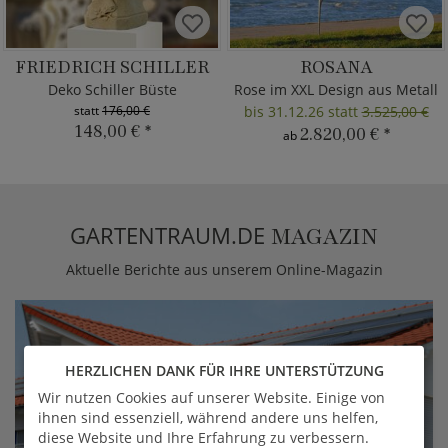
FRIEDRICH SCHILLER
ROSANA
Deko Schiller Büste
Rose im XXL Design aus Metall
statt
176,00 €
bis 31.12.26 statt
3.525,00 €
148,00 €
*
2.820,00 €
*
ab
GARTENTRAUM.DE
MAGAZIN
Aktuelle Berichte aus unserem Online-Magazin
HERZLICHEN DANK FÜR IHRE UNTERSTÜTZUNG
Wir nutzen Cookies auf unserer Website. Einige von
ihnen sind essenziell, während andere uns helfen,
diese Website und Ihre Erfahrung zu verbessern.