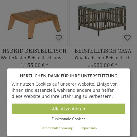
HYBRID BEISTELLTISCH
BEISTELLTISCH CAYA
Wetterfester Beistelltisch aus Teak
Quadratischer Beistelltisch
1.155,00 €
*
920,00 €
*
ab
HERZLICHEN DANK FÜR IHRE UNTERSTÜTZUNG
Wir nutzen Cookies auf unserer Website. Einige von
ihnen sind essenziell, während andere uns helfen,
GARTENMÖBEL
diese Website und Ihre Erfahrung zu verbessern.
GARTENTISCHE
Alle Akzeptieren
Funktionale Cookies
AKTUELLE ANGEBOTE - SALE %
Datenschutzerklärung
Impressum