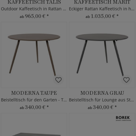
KAFFEETISCH TALIS
KAFFEETISCH MARIT
Outdoor Kaffeetisch in Rattan Optik
Eckiger Rattan Kaffeetisch in hellbraun
965,00 €
*
1.035,00 €
*
ab
ab
MODERNA TAUPE
MODERNA GRAU
Beistelltisch für den Garten - Taupe
Beistelltisch für Lounge aus Stahl
340,00 €
*
340,00 €
*
ab
ab