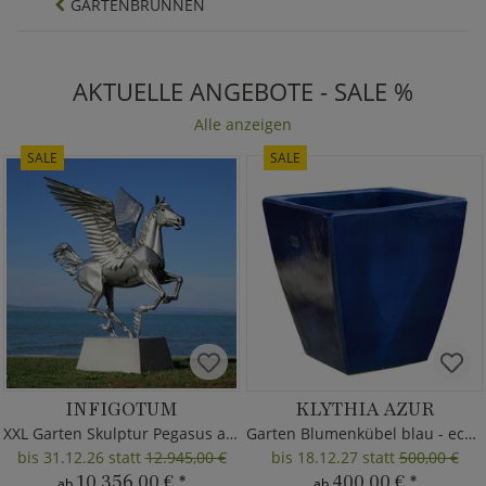
GARTENBRUNNEN
AKTUELLE ANGEBOTE - SALE %
Alle anzeigen
SALE
SALE
INFIGOTUM
KLYTHIA AZUR
XXL Garten Skulptur Pegasus aus Metall
Garten Blumenkübel blau - eckig
bis 31.12.26 statt
12.945,00 €
bis 18.12.27 statt
500,00 €
10.356,00 €
*
400,00 €
*
ab
ab