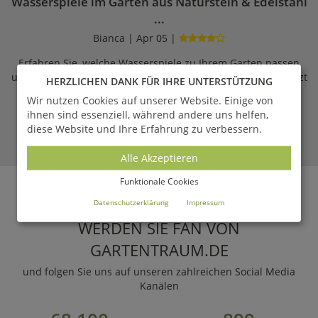
Wasserspiele im Garten aus Naturstein & Edelstahl
...
Bianca | Apr 05 |
Erfahren Sie, welche Wasserspiele zu Ihrem Garten passen
und was Sie beim Gebrauch & Aufbau beachten müssen. Jetzt
HERZLICHEN DANK FÜR IHRE UNTERSTÜTZUNG
Weiterlesen!
Wir nutzen Cookies auf unserer Website. Einige von
ihnen sind essenziell, während andere uns helfen,
LESEN
diese Website und Ihre Erfahrung zu verbessern.
Alle Akzeptieren
ZUM MAGAZIN
Funktionale Cookies
Datenschutzerklärung
Impressum
WERDEN SIE FAN VON
GARTENTRAUM.DE
und folgen Sie uns auf unseren zahlreichen Social Media
Kanälen