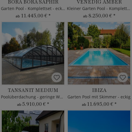
BORA BORA SAPHIR
VENEDIG AMBER
Garten Pool - Komplettset - eckig
Kleiner Garten Pool - Komplettset
11.445,00 €
*
8.250,00 €
*
ab
ab
TANSANIT MEDIUM
IBIZA
Poolüberdachung - geringe Wölbung
Garten Pool mit Skimmer - eckig
5.910,00 €
*
11.695,00 €
*
ab
ab