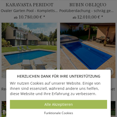
KARAVASTA PERIDOT
RUBIN OBLIQUO
Ovaler Garten Pool - Komplettset
Poolüberdachung - schräg gewölbt
10.780,00 €
*
12.010,00 €
*
ab
ab
HERZLICHEN DANK FÜR IHRE UNTERSTÜTZUNG
SAO PAULO
NAMIBIA PEARL
Wir nutzen Cookies auf unserer Website. Einige von
ihnen sind essenziell, während andere uns helfen,
Rechteckiger Garten Pool - Stahl
Schwimmbecken - Komplettset
diese Website und Ihre Erfahrung zu verbessern.
9.050,00 €
*
10.820,00 €
*
ab
ab
Alle Akzeptieren
Funktionale Cookies