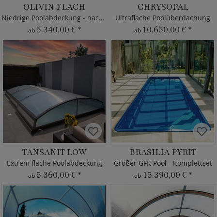
OLIVIN FLACH
CHRYSOPAL
Niedrige Poolabdeckung - nach Maß
Ultraflache Poolüberdachung
5.340,00 €
*
10.650,00 €
*
ab
ab
TANSANIT LOW
BRASILIA PYRIT
Extrem flache Poolabdeckung
Großer GFK Pool - Komplettset
5.360,00 €
*
15.390,00 €
*
ab
ab