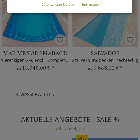
Datenschutzerklärung
Impressum
MAR MENOR SMARAGD
SALVADOR
Viereckiger GFK Pool - Komplettset
XXL Verbundbecken- rechteckig
13.740,00 €
*
9.685,00 €
*
ab
ab
WASSERWELTEN
AKTUELLE ANGEBOTE - SALE %
Alle anzeigen
SALE