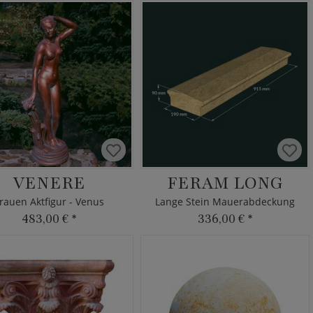
VENERE
FERAM LONG
rauen Aktfigur - Venus
Lange Stein Mauerabdeckung
483,00 €
*
336,00 €
*