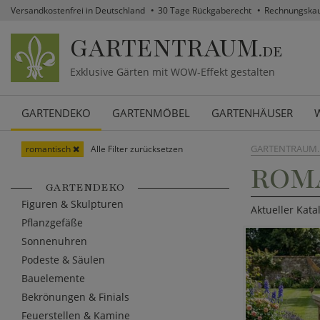
Versandkostenfrei in Deutschland
30 Tage Rückgaberecht
Rechnungska
GARTENTRAUM
.DE
Exklusive Gärten mit WOW-Effekt gestalten
GARTENDEKO
GARTENMÖBEL
GARTENHÄUSER
GARTENTRAUM.
romantisch
Alle Filter zurücksetzen
ROM
GARTENDEKO
Figuren & Skulpturen
Aktueller Kat
Pflanzgefäße
Sonnenuhren
Podeste & Säulen
Bauelemente
Bekrönungen & Finials
Feuerstellen & Kamine