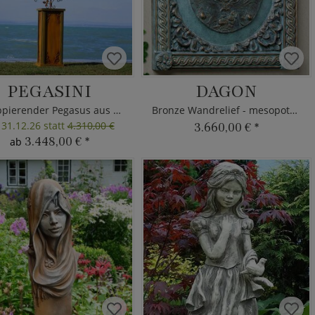
PEGASINI
DAGON
Galoppierender Pegasus aus Metall
Bronze Wandrelief - mesopotamische Gottheit
 31.12.26 statt
4.310,00 €
3.660,00 €
*
3.448,00 €
*
ab