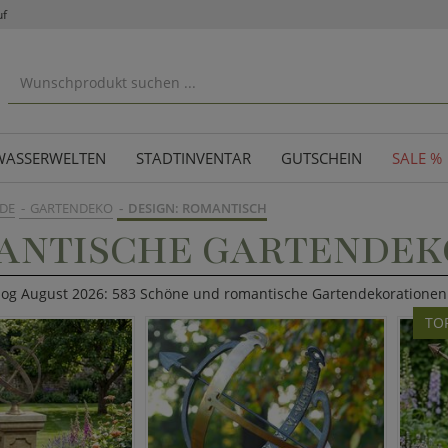
uf
WASSERWELTEN
STADTINVENTAR
GUTSCHEIN
SALE %
DE
GARTENDEKO
DESIGN: ROMANTISCH
ANTISCHE GARTENDEK
alog August 2026: 583 Schöne und romantische Gartendekorationen 
TO