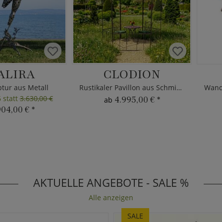
ALIRA
CLODION
ptur aus Metall
Rustikaler Pavillon aus Schmiedeeisen
6 statt
3.630,00 €
4.995,00 €
*
ab
904,00 €
*
AKTUELLE ANGEBOTE - SALE %
Alle anzeigen
SALE