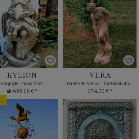
KYLION
VERA
Gargoyle Torwächter
Badende Venus - Gartenskulptur
655,00 €
*
374,00 €
*
ab
LE