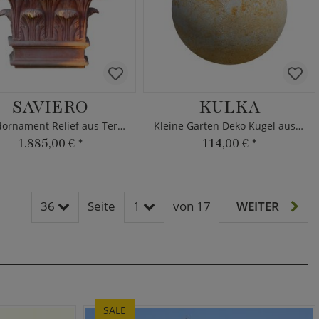
SAVIERO
KULKA
Wandornament Relief aus Terrakotta
Kleine Garten Deko Kugel aus Steinguss
1.885,00 €
*
114,00 €
*
36
Seite
1
von 17
WEITER
SALE