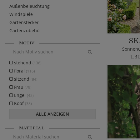
Außenbeleuchtung
Windspiele
Gartenstecker
Gartenzubehör
SK
MOTIV
Sonnenu
1.3
stehend
(136)
floral
(116)
sitzend
(84)
Frau
(79)
Engel
(42)
Kopf
(38)
ALLE ANZEIGEN
MATERIAL