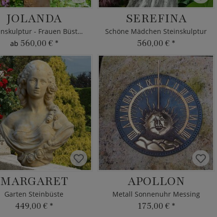
JOLANDA
SEREFINA
Gartenskulptur - Frauen Büste Stein
Schöne Mädchen Steinskulptur
560,00 €
*
560,00 €
*
ab
MARGARET
APOLLON
Garten Steinbüste
Metall Sonnenuhr Messing
449,00 €
*
175,00 €
*