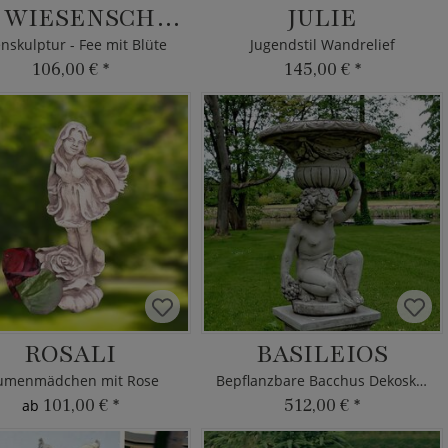
FEE WIESENSCHAUMKRAUT
JULIE
enskulptur - Fee mit Blüte
Jugendstil Wandrelief
106,00 €
*
145,00 €
*
ROSALI
BASILEIOS
umenmädchen mit Rose
Bepflanzbare Bacchus Dekoskulptur
101,00 €
*
512,00 €
*
ab