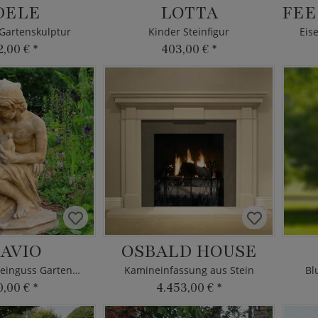
DELE
LOTTA
Gartenskulptur
Kinder Steinfigur
Eis
2,00 €
*
403,00 €
*
AVIO
OSBALD HOUSE
Historische Steinguss Gartenfigur
Kamineinfassung aus Stein
Bl
0,00 €
*
4.453,00 €
*