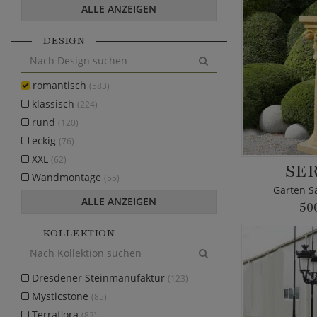
ALLE ANZEIGEN
DESIGN
romantisch
(583)
klassisch
(224)
rund
(120)
eckig
(76)
XXL
(62)
SE
Wandmontage
(55)
Garten S
ALLE ANZEIGEN
50
KOLLEKTION
Dresdener Steinmanufaktur
(123)
Mysticstone
(85)
Terraflora
(82)