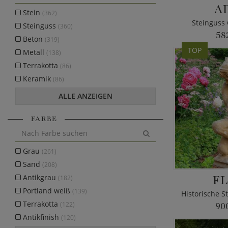
A
Stein
(362)
Steinguss 
Steinguss
(360)
58
Beton
(319)
TOP
Metall
(138)
Terrakotta
(86)
Keramik
(86)
ALLE ANZEIGEN
FARBE
Grau
(261)
Sand
(208)
FL
Antikgrau
(182)
Portland weiß
(139)
Terrakotta
(122)
90
Antikfinish
(120)