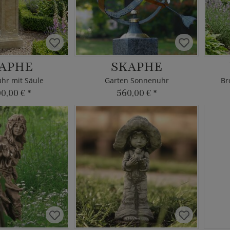
APHE
SKAPHE
hr mit Säule
Garten Sonnenuhr
Br
00,00 €
*
560,00 €
*