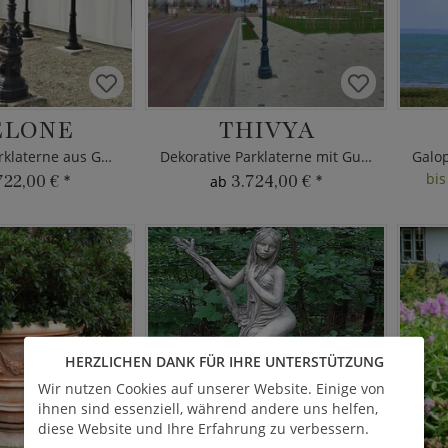
ELONE
THIVYA
Kunstvolle Parklaterne aus Gusseisen
Dekorative Parklaterne mit Gusseisen
bis
722,00 €
*
3.724,00 €
*
ab
HERZLICHEN DANK FÜR IHRE UNTERSTÜTZUNG
Wir nutzen Cookies auf unserer Website. Einige von
ihnen sind essenziell, während andere uns helfen,
diese Website und Ihre Erfahrung zu verbessern.