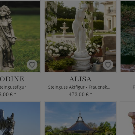
ODINE
ALISA
teingussfigur
Steinguss Aktfigur - Frauenskulptur
F
2,00 €
*
472,00 €
*