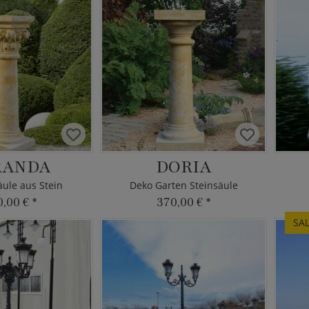
RANDA
DORIA
äule aus Stein
Deko Garten Steinsäule
0,00 €
*
370,00 €
*
SA