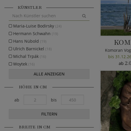
KÜNSTLER
Maria-Luise Bodirsky
(24)
Hermann Schwahn
(19)
KOM
Hans Nübold
(19)
Ulrich Barnickel
(18)
Komoran Voge
Michal Trpák
bis 31.12.2
(16)
2.
ab
Woytek
(16)
ALLE ANZEIGEN
HÖHE IN CM
ab
bis
FILTERN
BREITE IN CM