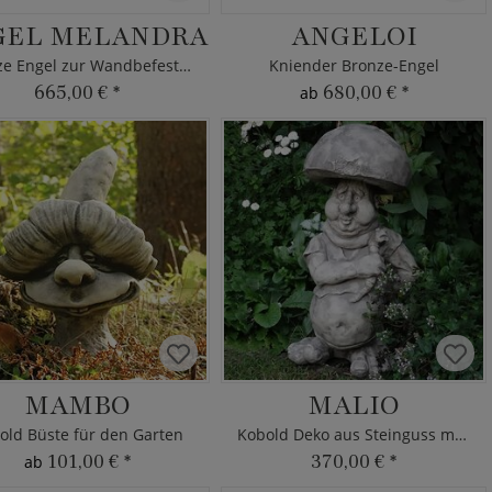
GEL MELANDRA
ANGELOI
Bronze Engel zur Wandbefestigung
Kniender Bronze-Engel
665,00 €
*
680,00 €
*
ab
MAMBO
MALIO
old Büste für den Garten
Kobold Deko aus Steinguss mit Pilzhut
101,00 €
*
370,00 €
*
ab