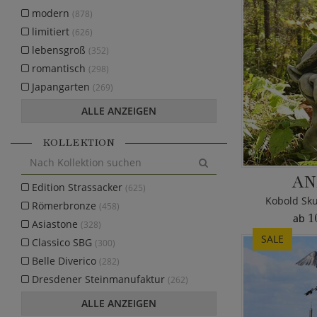
modern
(878)
limitiert
(626)
lebensgroß
(352)
romantisch
(298)
Japangarten
(269)
ALLE ANZEIGEN
KOLLEKTION
AN
Edition Strassacker
(625)
Kobold Sku
Römerbronze
(458)
1
ab
Asiastone
(328)
SALE
Classico SBG
(300)
Belle Diverico
(282)
Dresdener Steinmanufaktur
(262)
ALLE ANZEIGEN