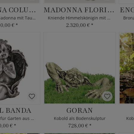
MADONNA COLUMBA
MADONNA FLORIDIS
EN
Gartenfigur Madonna mit Taube
Kniende Himmelskönigin mit Rosen
60,00 €
*
2.320,00 €
*
L BANDA
GORAN
Himmelsbote für Garten aus Metall
Kobold als Bodenskulptur
Kob
0,00 €
*
728,00 €
*