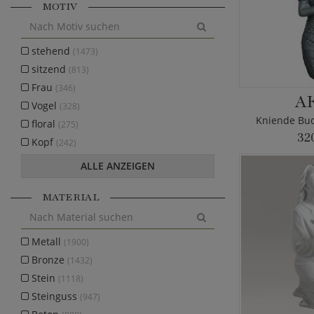
MOTIV
stehend
(1473)
sitzend
(813)
Frau
(346)
A
Vogel
(328)
Kniende Bud
floral
(275)
32
Kopf
(242)
ALLE ANZEIGEN
MATERIAL
Metall
(1900)
Bronze
(1432)
Stein
(1118)
Steinguss
(947)