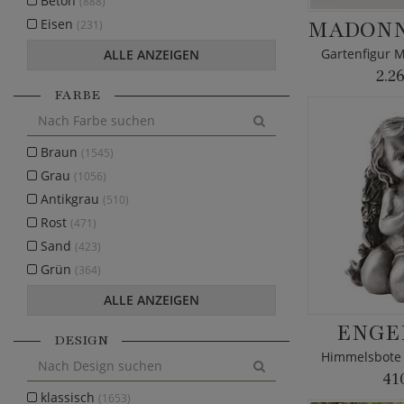
Beton
(888)
Eisen
(231)
ALLE ANZEIGEN
2.2
FARBE
Braun
(1545)
Grau
(1056)
Antikgrau
(510)
Rost
(471)
Sand
(423)
Grün
(364)
ALLE ANZEIGEN
ENGE
DESIGN
41
klassisch
(1653)