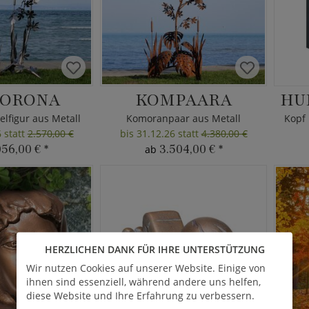
ORONA
KOMPAARA
HU
lfigur aus Metall
Komoranpaar aus Metall
6 statt
2.570,00 €
bis 31.12.26 statt
4.380,00 €
056,00 €
*
3.504,00 €
*
ab
HERZLICHEN DANK FÜR IHRE UNTERSTÜTZUNG
Wir nutzen Cookies auf unserer Website. Einige von
ihnen sind essenziell, während andere uns helfen,
diese Website und Ihre Erfahrung zu verbessern.