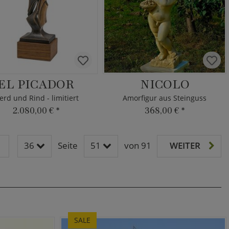
EL PICADOR
NICOLO
erd und Rind - limitiert
Amorfigur aus Steinguss
2.080,00 €
*
368,00 €
*
36
Seite
51
von 91
WEITER
SALE