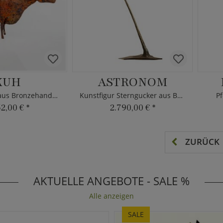
KUH
ASTRONOM
Kuhskulptur aus Bronzehandwerk
Kunstfigur Sterngucker aus Bronze
Pf
52,00 €
*
2.790,00 €
*
ZURÜCK
AKTUELLE ANGEBOTE - SALE %
Alle anzeigen
SALE