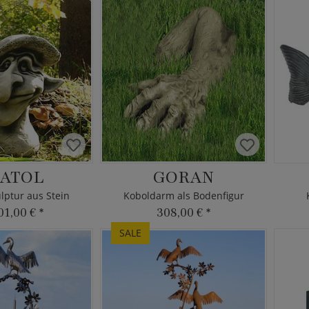
ATOL
GORAN
lptur aus Stein
Koboldarm als Bodenfigur
01,00 €
*
308,00 €
*
SALE