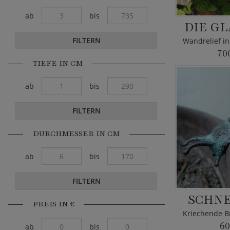
ab
bis
DIE G
FILTERN
70
TIEFE IN CM
ab
bis
FILTERN
DURCHMESSER IN CM
ab
bis
FILTERN
SCHNE
PREIS IN €
60
ab
bis