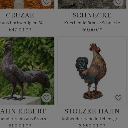
CRUZAR
SCHNECKE
Kreuz aus hochwertigem Steinguss
Kriechende Bronze Schnecke
647,00 €
*
69,00 €
*
AHN ERBERT
STOLZER HAHN
hender Hahn aus Bronze
Krähender Hahn in Lebensgröße
500,00 €
*
3.890,00 €
*