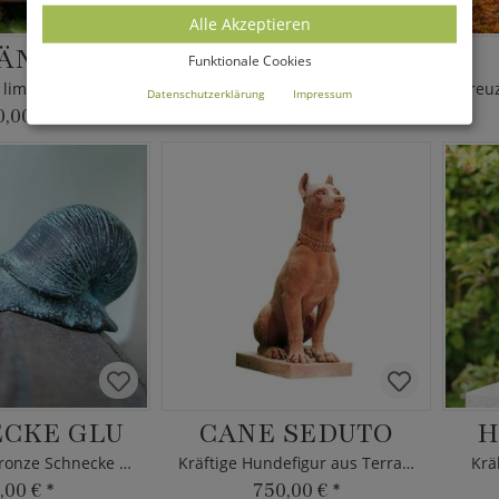
Alle Akzeptieren
LÄNZENDE
HO PERSO LA TESTA
Funktionale Cookies
Wandrelief in limitierter Auflage - Bronze
Limitierte Menschenskulptur aus Bronze
Datenschutzerklärung
Impressum
0,00 €
*
1.790,00 €
*
CKE GLU
CANE SEDUTO
H
Kriechende Bronze Schnecke als Deko
Kräftige Hundefigur aus Terrakotta
Krä
,00 €
*
750,00 €
*