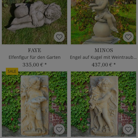
FAYE
MINOS
Elfenfigur für den Garten
Engel auf Kugel mit Weintrauben
335,00 €
*
437,00 €
*
SALE