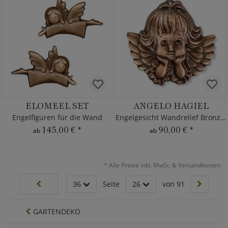
ELOMEEL SET
ANGELO HAGIEL
Engelfiguren für die Wand
Engelgesicht Wandrelief Bronze/Alu
145,00 €
*
90,00 €
*
ab
ab
*
Alle Preise inkl. MwSt. & Versandkosten
36
Seite
26
von 91
GARTENDEKO