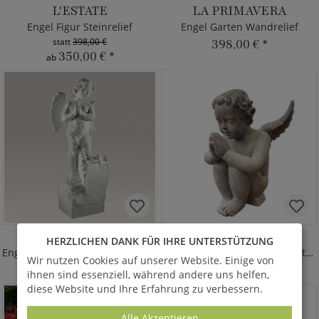
L'ESTATE
LA PRIMAVERA
Engel Figur Steinrelief
Engel Garten Wandrelief
statt
398,00 €
398,00 €
*
350,00 €
*
ab
ANGELO CELESTE
PACE
HERZLICHEN DANK FÜR IHRE UNTERSTÜTZUNG
Engel Gartenstatue mit Rosenstrauß
Engel in Zement-Optik - Polystone
Wir nutzen Cookies auf unserer Website. Einige von
1.025,00 €
*
355,00 €
*
ihnen sind essenziell, während andere uns helfen,
diese Website und Ihre Erfahrung zu verbessern.
Alle Akzeptieren