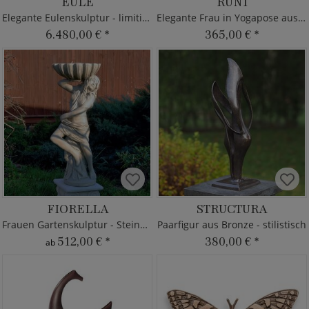
EULE
RUNI
Elegante Eulenskulptur - limitierte Bronze
Elegante Frau in Yogapose aus Bronze
6.480,00 €
*
365,00 €
*
FIORELLA
STRUCTURA
Frauen Gartenskulptur - Steinguss
Paarfigur aus Bronze - stilistisch
512,00 €
*
380,00 €
*
ab