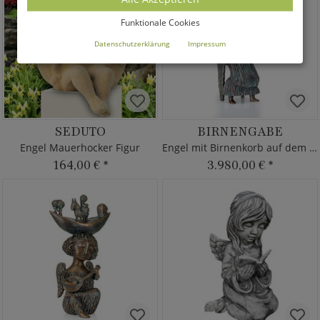
Funktionale Cookies
Datenschutzerklärung
Impressum
SEDUTO
BIRNENGABE
Engel Mauerhocker Figur
Engel mit Birnenkorb auf dem Kopf - Bronze
164,00 €
*
3.980,00 €
*