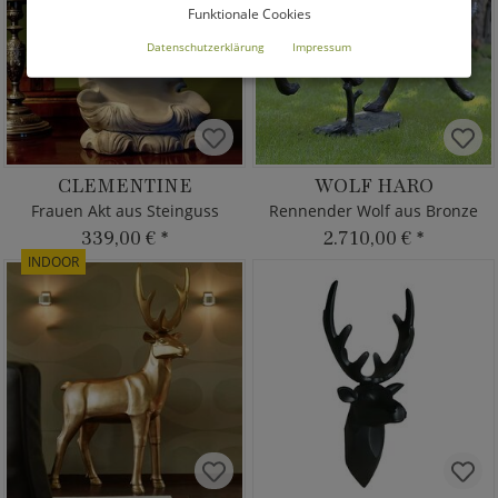
Funktionale Cookies
Datenschutzerklärung
Impressum
CLEMENTINE
WOLF HARO
Frauen Akt aus Steinguss
Rennender Wolf aus Bronze
339,00 €
*
2.710,00 €
*
INDOOR