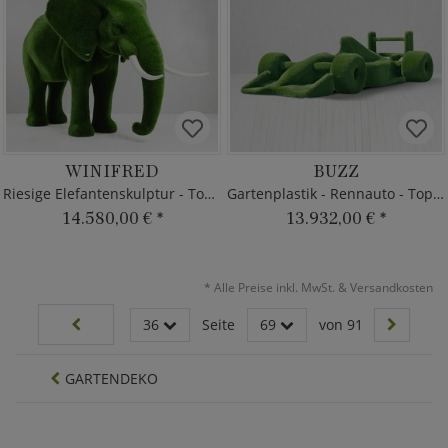
WINIFRED
BUZZ
Riesige Elefantenskulptur - Topiary
Gartenplastik - Rennauto - Topiary
14.580,00 €
*
13.932,00 €
*
*
Alle Preise inkl. MwSt. & Versandkosten
36
Seite
69
von 91
GARTENDEKO