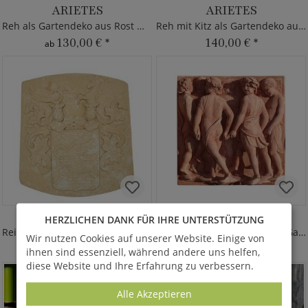
ARIETES
ARIETES
Reh als Gartendeko aus Rost Metall
Reh mit Kitz als Gartendeko aus Metall
130,00 €
*
140,00 €
*
ab
STEME
PERSONE
HERZLICHEN DANK FÜR IHRE UNTERSTÜTZUNG
Reich verziertes Wappen Wandrelief
Reigen Wand Relief für den Garten
Wir nutzen Cookies auf unserer Website. Einige von
140,00 €
*
2.990,00 €
*
ihnen sind essenziell, während andere uns helfen,
diese Website und Ihre Erfahrung zu verbessern.
Alle Akzeptieren