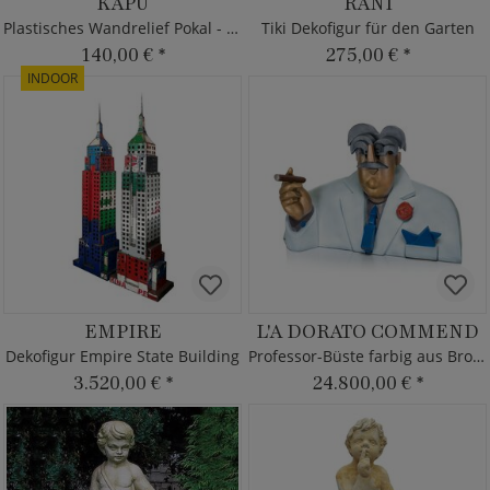
KAPU
RANI
Plastisches Wandrelief Pokal - Steinguss
Tiki Dekofigur für den Garten
140,00 €
*
275,00 €
*
INDOOR
EMPIRE
L'A DORATO COMMEND
Dekofigur Empire State Building
Professor-Büste farbig aus Bronze - limitiert
3.520,00 €
*
24.800,00 €
*