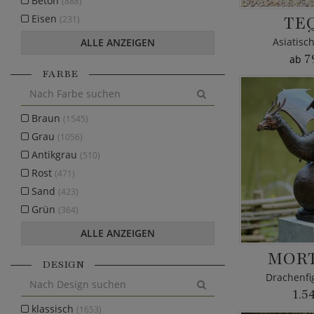
Beton
(888)
TE
Eisen
(231)
Asiatisc
ALLE ANZEIGEN
7
ab
FARBE
Braun
(1545)
Grau
(1056)
Antikgrau
(510)
Rost
(471)
Sand
(423)
Grün
(364)
ALLE ANZEIGEN
MORT
DESIGN
Drachenfi
1.5
klassisch
(1653)