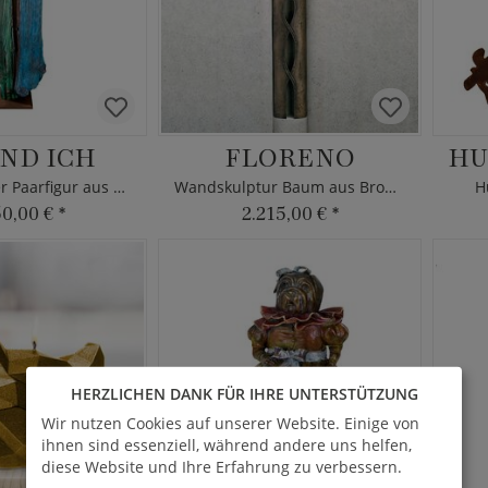
ND ICH
FLORENO
HU
Hohe Designer Paarfigur aus Bronzeguss
Wandskulptur Baum aus Bronze
H
50,00 €
*
2.215,00 €
*
HERZLICHEN DANK FÜR IHRE UNTERSTÜTZUNG
Wir nutzen Cookies auf unserer Website. Einige von
ihnen sind essenziell, während andere uns helfen,
diese Website und Ihre Erfahrung zu verbessern.