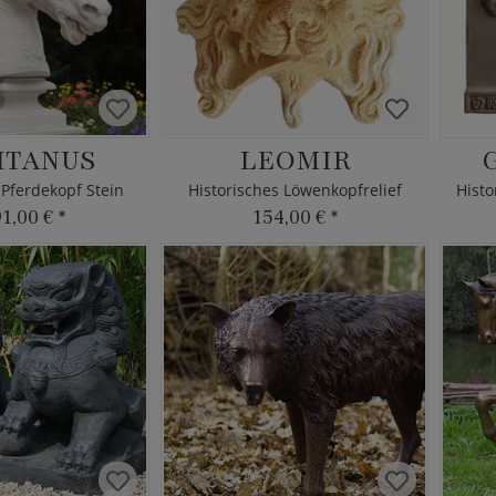
ITANUS
LEOMIR
 Pferdekopf Stein
Historisches Löwenkopfrelief
91,00 €
*
154,00 €
*