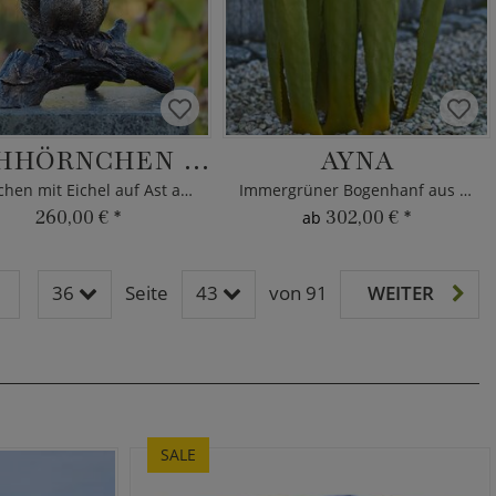
EICHHÖRNCHEN FELIX
AYNA
Hörnchen mit Eichel auf Ast aus Bronze
Immergrüner Bogenhanf aus Metall
260,00 €
*
302,00 €
*
ab
36
Seite
43
von 91
WEITER
SALE