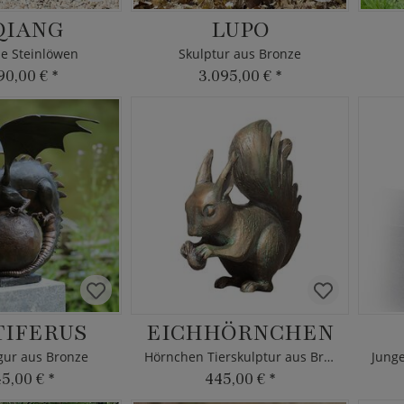
QIANG
LUPO
he Steinlöwen
Skulptur aus Bronze
90,00 €
*
3.095,00 €
*
IFERUS
EICHHÖRNCHEN
gur aus Bronze
Hörnchen Tierskulptur aus Bronze
45,00 €
*
445,00 €
*