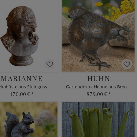
MARIANNE
HUHN
ekobüste aus Steinguss
Gartendeko - Henne aus Bronze
170,00 €
*
879,00 €
*