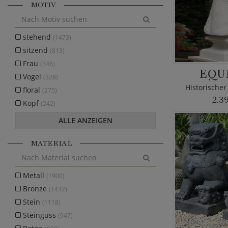
MOTIV
stehend
(1473)
sitzend
(813)
Frau
(346)
EQU
Vogel
(328)
Historischer
floral
(275)
2.3
Kopf
(242)
ALLE ANZEIGEN
MATERIAL
Metall
(1900)
Bronze
(1432)
Stein
(1118)
Steinguss
(947)