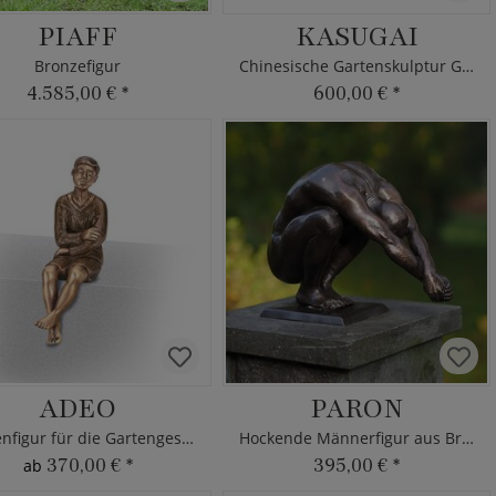
PIAFF
KASUGAI
Bronzefigur
Chinesische Gartenskulptur Glücksdrache aus Naturstein
4.585,00 €
*
600,00 €
*
ADEO
PARON
Jungenfigur für die Gartengestaltung
Hockende Männerfigur aus Bronze
370,00 €
*
395,00 €
*
ab