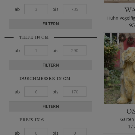
WA
ab
bis
FILTERN
95
TIEFE IN CM
ab
bis
FILTERN
DURCHMESSER IN CM
ab
bis
FILTERN
O
Garten
PREIS IN €
17
ab
bis