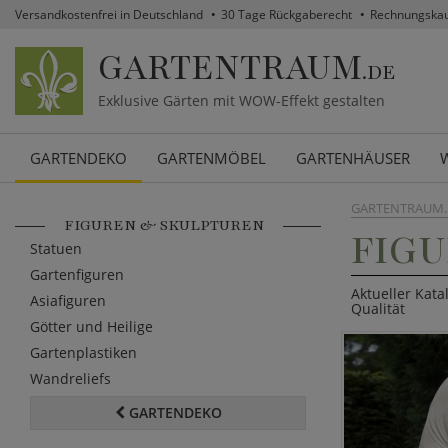
Versandkostenfrei in Deutschland
30 Tage Rückgaberecht
Rechnungska
GARTENTRAUM
.DE
Exklusive Gärten mit WOW-Effekt gestalten
GARTENDEKO
GARTENMÖBEL
GARTENHÄUSER
GARTENTRAUM.
FIGUREN & SKULPTUREN
FIG
Statuen
Gartenfiguren
Aktueller Kata
Asiafiguren
Qualität
Götter und Heilige
Gartenplastiken
Wandreliefs
GARTENDEKO