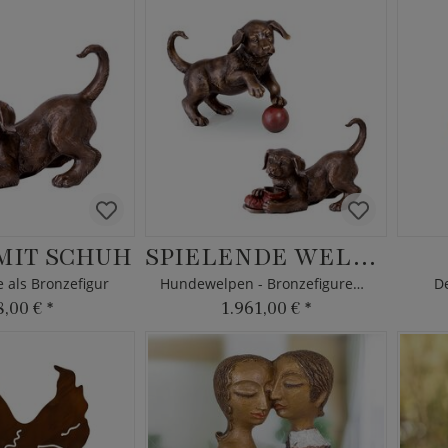
MIT SCHUH
SPIELENDE WELPEN
als Bronzefigur
Hundewelpen - Bronzefiguren Set
D
8,00 €
*
1.961,00 €
*