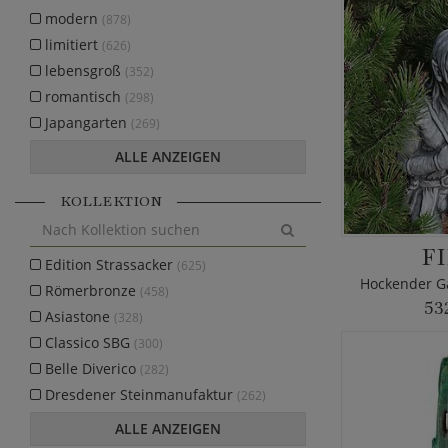
modern
(878)
limitiert
(626)
lebensgroß
(352)
romantisch
(298)
Japangarten
(269)
ALLE ANZEIGEN
KOLLEKTION
F
Edition Strassacker
(625)
Hockender Ga
Römerbronze
(458)
53
Asiastone
(328)
Classico SBG
(300)
Belle Diverico
(282)
Dresdener Steinmanufaktur
(262)
ALLE ANZEIGEN