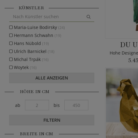
KÜNSTLER
Maria-Luise Bodirsky
(24)
Hermann Schwahn
(19)
DU U
Hans Nübold
(19)
Ulrich Barnickel
(18)
Michal Trpák
(16)
5.4
Woytek
(16)
ALLE ANZEIGEN
HÖHE IN CM
ab
bis
FILTERN
BREITE IN CM