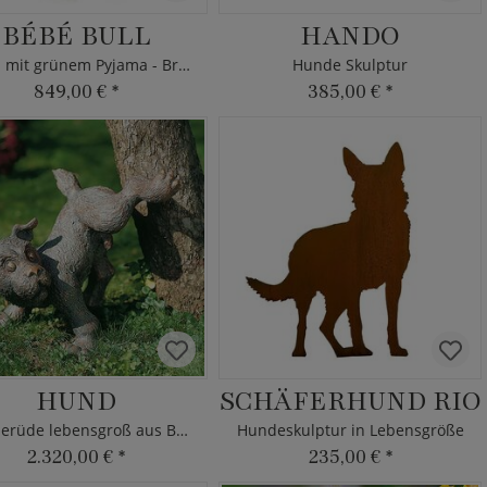
BÉBÉ BULL
HANDO
Hund mit grünem Pyjama - Bronze Bullterrier
Hunde Skulptur
849,00 €
*
385,00 €
*
HUND
SCHÄFERHUND RIO
Hunderüde lebensgroß aus Bronze
Hundeskulptur in Lebensgröße
2.320,00 €
*
235,00 €
*