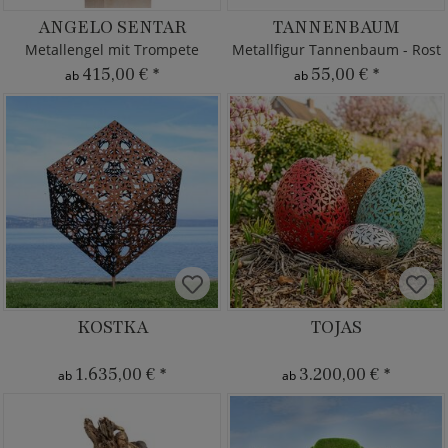
ANGELO SENTAR
TANNENBAUM
Metallengel mit Trompete
Metallfigur Tannenbaum - Rost
415,00 €
*
55,00 €
*
ab
ab
KOSTKA
TOJAS
1.635,00 €
*
3.200,00 €
*
ab
ab