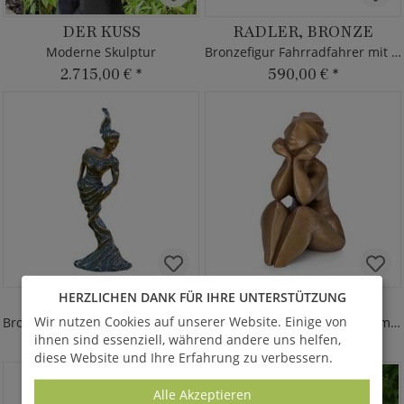
DER KUSS
RADLER, BRONZE
Moderne Skulptur
Bronzefigur Fahrradfahrer mit Granitsockel
2.715,00 €
*
590,00 €
*
HERZLICHEN DANK FÜR IHRE UNTERSTÜTZUNG
ELFORA
MEDITIERENDE
Wir nutzen Cookies auf unserer Website. Einige von
Bronzefrau mit flammenden Haaren
Moderne Bronzefrau sitzt - limitiert
ihnen sind essenziell, während andere uns helfen,
435,00 €
*
2.560,00 €
*
diese Website und Ihre Erfahrung zu verbessern.
Alle Akzeptieren