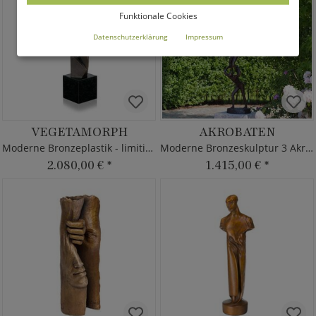
Funktionale Cookies
Datenschutzerklärung
Impressum
VEGETAMORPH
AKROBATEN
Moderne Bronzeplastik - limitierte Kristallfigur
Moderne Bronzeskulptur 3 Akrobaten
2.080,00 €
*
1.415,00 €
*