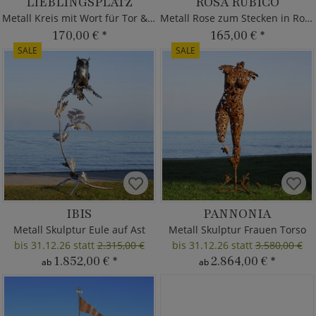
LIEBLINGSPLATZ
ROSA RUBICO
Metall Kreis mit Wort für Tor & Tür - Rost
Metall Rose zum Stecken in Rost Optik
170,00 €
*
165,00 €
*
SALE
SALE
IBIS
PANNONIA
Metall Skulptur Eule auf Ast
Metall Skulptur Frauen Torso
bis 31.12.26 statt
2.315,00 €
bis 31.12.26 statt
3.580,00 €
1.852,00 €
*
2.864,00 €
*
ab
ab