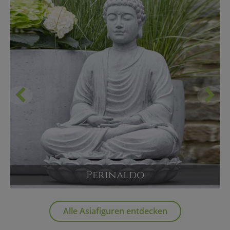
Perinaldo
Sitzender Buddha als Gartendeko
Versandpreis ab
Alle Asiafiguren entdecken
550,00 €