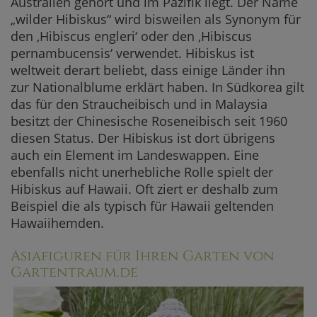
Australien gehört und im Pazifik liegt. Der Name
„wilder Hibiskus“ wird bisweilen als Synonym für
den ‚Hibiscus engleri‘ oder den ‚Hibiscus
pernambucensis‘ verwendet. Hibiskus ist
weltweit derart beliebt, dass einige Länder ihn
zur Nationalblume erklärt haben. In Südkorea gilt
das für den Straucheibisch und in Malaysia
besitzt der Chinesische Roseneibisch seit 1960
diesen Status. Der Hibiskus ist dort übrigens
auch ein Element im Landeswappen. Eine
ebenfalls nicht unerhebliche Rolle spielt der
Hibiskus auf Hawaii. Oft ziert er deshalb zum
Beispiel die als typisch für Hawaii geltenden
Hawaiihemden.
Asiafiguren für Ihren Garten von
Gartentraum.de
G