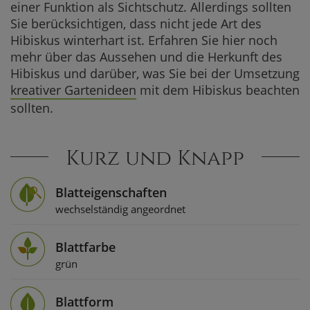
einer Funktion als Sichtschutz. Allerdings sollten
Hibiskus gi
Sie berücksichtigen, dass nicht jede Art des
Hibiskus winterhart ist. Erfahren Sie hier noch
Hibiskus s
mehr über das Aussehen und die Herkunft des
Hibiskus und darüber, was Sie bei der Umsetzung
Hibiskus d
kreativer Gartenideen
mit dem Hibiskus beachten
Hibiskus übe
sollten.
Hibiskus im
Hibiskus d
Kurz und Knapp
Krankheiten 
Blatteigenschaften
Bilder von Hi
wechselständig angeordnet
Zusammenfa
Blattfarbe
Häufige Fra
grün
Blattform