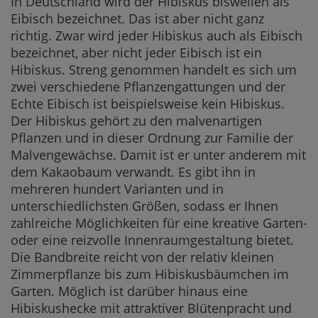
In Deutschland wird der Hibiskus bisweilen als
Ist Hibiskus g
Eibisch bezeichnet. Das ist aber nicht ganz
Verwendung 
richtig. Zwar wird jeder Hibiskus auch als Eibisch
Hibiskus al
bezeichnet, aber nicht jeder Eibisch ist ein
Hibiskus. Streng genommen handelt es sich um
Hibiskus al
zwei verschiedene Pflanzengattungen und der
Echte Eibisch ist beispielsweise kein Hibiskus.
Hibiskus-St
Der Hibiskus gehört zu den malvenartigen
Hibiskus im
Pflanzen und in dieser Ordnung zur Familie der
Malvengewächse. Damit ist er unter anderem mit
Hibiskusblü
dem Kakaobaum verwandt. Es gibt ihn in
Hibiskustee
mehreren hundert Varianten und in
unterschiedlichsten Größen, sodass er Ihnen
Hibiskus kau
zahlreiche Möglichkeiten für eine kreative Garten-
Hibiskus ve
oder eine reizvolle Innenraumgestaltung bietet.
Die Bandbreite reicht von der relativ kleinen
Pflanzzeit fü
Zimmerpflanze bis zum Hibiskusbäumchen im
Hibiskus pfl
Garten. Möglich ist darüber hinaus eine
Hibiskushecke mit attraktiver Blütenpracht und
Pflege des H