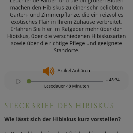
Leuchtende Farben und die oft großen Blüten
Winterhart
SOMMERAKTION
machen den Hibiskus zu einer sehr beliebten
Koralleneib
Garten- und Zimmerpflanze, die ein reizvolles
Aktuelle Angebote
Hibiskus
exotisches Flair in Ihrem Zuhause verbreitet.
Erfahren Sie hier im Ratgeber mehr über den
Hibiskus-B
Hibiskus, über die verschiedenen Hibiskusarten
Halbstamm 
sowie über die richtige Pflege und geeignete
Standorte.
Hibiskus - k
Farben des H
Artikel Anhören
Blau
-
48:34
Lesedauer 48 Minuten
Weiß
Gelb
STECKBRIEF DES HIBISKUS
Rot & Rosa
Wie lässt sich der Hibiskus kurz vorstellen?
Orange