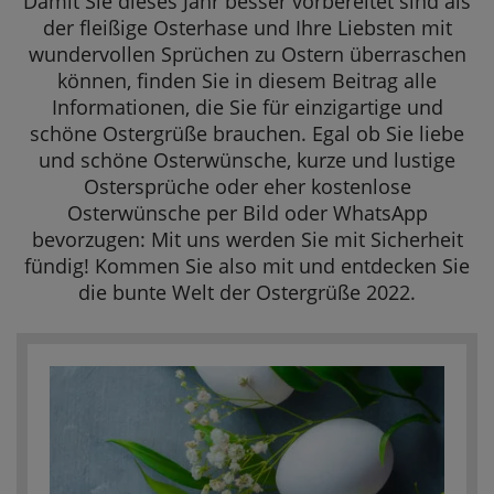
Damit Sie dieses Jahr besser vorbereitet sind als
SOMMERAKTION
Ostergrüße 
der fleißige Osterhase und Ihre Liebsten mit
wundervollen Sprüchen zu Ostern überraschen
Ostergrüße 
Aktuelle Angebote
können, finden Sie in diesem Beitrag alle
Ostergrüße
Informationen, die Sie für einzigartige und
schöne Ostergrüße brauchen. Egal ob Sie liebe
Ostergrüße
und schöne Osterwünsche, kurze und lustige
Ostersprüche oder eher kostenlose
Ostergrüße 
Osterwünsche per Bild oder WhatsApp
Ostersprüc
bevorzugen: Mit uns werden Sie mit Sicherheit
fündig! Kommen Sie also mit und entdecken Sie
Ostergrüße 
die bunte Welt der Ostergrüße 2022.
Mitarbeiter
Ausgefallene
Ostergrüße
Freche Ost
Ostersprüc