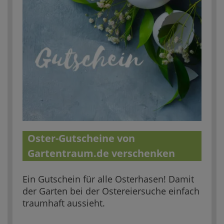
Christliche
Ostergrüße z
WhatsApp & 
Liebe, kurz
WhatsApp
Lustige Wh
Ostergrüße i
Sprachen
Oster-Gutscheine von
Ostergrüße
Gartentraum.de verschenken
Ostergrüße 
Polnische, 
Ein Gutschein für alle Osterhasen! Damit
der Garten bei der Ostereiersuche einfach
italienisch
traumhaft aussieht.
Zusammenfa