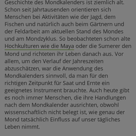
Geschichte des Mondkalenders ist ziemlich alt.
Schon seit Jahrtausenden orientieren sich
Schädlings
Menschen bei Aktivitäten wie der Jagd, dem
Pflanzen b
Fischen und natürlich auch beim Gärtnern und
der Feldarbeit am aktuellen Stand des Mondes
Ernten, Kon
und am Mondzyklus. So beobachteten schon alte
Hochkulturen wie die Maya
oder die Sumerer den
Pflanzen n
Mond und richteten ihr Leben danach aus. Vor
Zusammenfa
allem, um den Verlauf der Jahreszeiten
abzuschätzen, war die Anwendung des
Häufige Fra
Mondkalenders sinnvoll, da man für den
richtigen Zeitpunkt für Saat und Ernte ein
geeignetes Instrument brauchte. Auch heute gibt
es noch immer Menschen, die ihre Handlungen
nach dem Mondkalender ausrichten, obwohl
wissenschaftlich nicht belegt ist, wie genau der
Mond tatsächlich Einfluss auf unser tägliches
Leben nimmt.