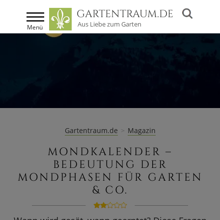
GARTENTRAUM
.DE
Aus Liebe zum Garten
Definition &
Menü
Definition
Geschichte
GARTENDEKORATION
Mondphasen
GARTENMÖBEL
Abnehmend
GARTENHÄUSER
Neumond
MARKEN
Gartentraum.de
Magazin
Zunehmend
GUTSCHEIN
MONDKALENDER –
Vollmond
BEDEUTUNG DER
SALE %
MONDPHASEN FÜR GARTEN
Mondkalende
MAGAZIN
& CO.
Mondkalen
Mondkalen
SALE %