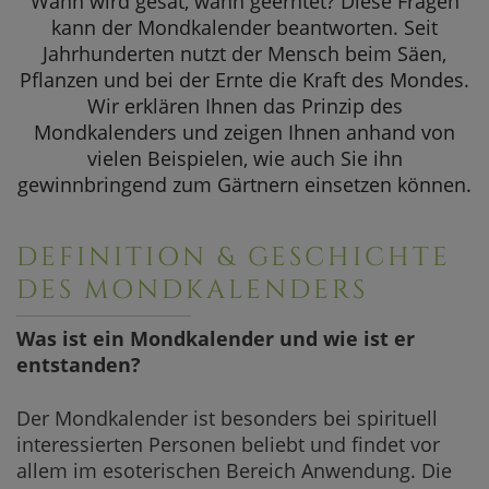
Wann wird gesät, wann geerntet? Diese Fragen
SOMMERAKTION
kann der Mondkalender beantworten. Seit
Mondzeichen
Jahrhunderten nutzt der Mensch beim Säen,
Aktuelle Angebote
Mondzeich
Pflanzen und bei der Ernte die Kraft des Mondes.
Wir erklären Ihnen das Prinzip des
Sternzeich
Mondkalenders und zeigen Ihnen anhand von
Mondkalender
vielen Beispielen, wie auch Sie ihn
gewinnbringend zum Gärtnern einsetzen können.
Mondkalend
Mondkalend
DEFINITION & GESCHICHTE
Mondkalend
DES MONDKALENDERS
Mondkalend
Was ist ein Mondkalender und wie ist er
Mondkalende
entstanden?
Pflanzen &
Der Mondkalender ist besonders bei spirituell
Gießen
interessierten Personen beliebt und findet vor
allem im esoterischen Bereich Anwendung. Die
Düngen