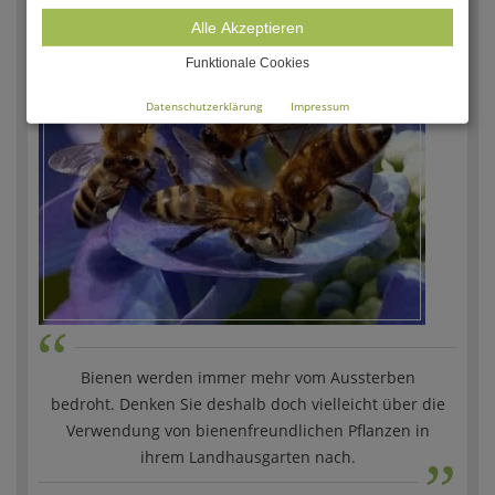
Alle Akzeptieren
Funktionale Cookies
Datenschutzerklärung
Impressum
“
Bienen werden immer mehr vom Aussterben
bedroht. Denken Sie deshalb doch vielleicht über die
„
Verwendung von bienenfreundlichen Pflanzen in
ihrem Landhausgarten nach.