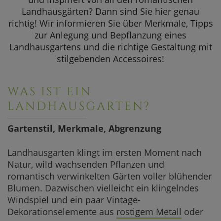
SOMMERAKTION
Landhausgärten? Dann sind Sie hier genau
Rosen im L
richtig! Wir informieren Sie über Merkmale, Tipps
Aktuelle Angebote
zur Anlegung und Bepflanzung eines
Obstbäume
Landhausgartens und die richtige Gestaltung mit
stilgebenden Accessoires!
Sichtschutz 
Dekoration 
WAS IST EIN
Bildergalerie
LANDHAUSGARTEN?
Fazit
Gartenstil, Merkmale, Abgrenzung
Häufig gestel
Landhausgarten klingt im ersten Moment nach
Natur, wild wachsenden Pflanzen und
romantisch verwinkelten Gärten voller blühender
Blumen. Dazwischen vielleicht ein klingelndes
Windspiel und ein paar Vintage-
Dekorationselemente aus
rostigem Metall
oder