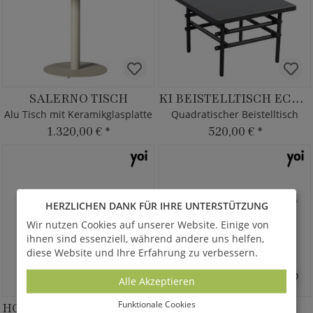
SALERNO TISCH
KI BEISTELLTISCH ECKIG
Alu Tisch mit Keramikglasplatte
Quadratischer Beistelltisch
1.320,00 €
*
520,00 €
*
HERZLICHEN DANK FÜR IHRE UNTERSTÜTZUNG
Wir nutzen Cookies auf unserer Website. Einige von
ihnen sind essenziell, während andere uns helfen,
diese Website und Ihre Erfahrung zu verbessern.
Alle Akzeptieren
Funktionale Cookies
HOSHI KAFFEETISCH OVAL
SASHIMI ESSTISCH