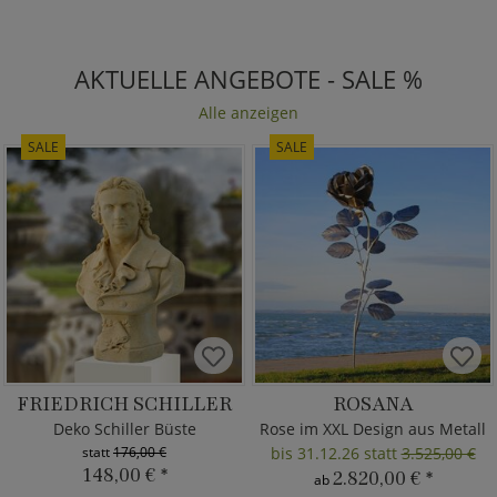
AKTUELLE ANGEBOTE - SALE %
Alle anzeigen
SALE
SALE
FRIEDRICH SCHILLER
ROSANA
Deko Schiller Büste
Rose im XXL Design aus Metall
statt
176,00 €
bis 31.12.26 statt
3.525,00 €
148,00 €
*
2.820,00 €
*
ab