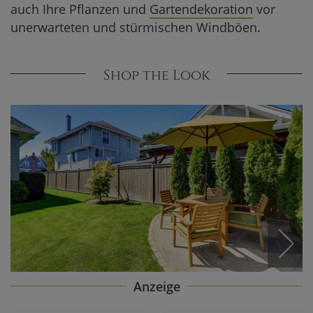
auch Ihre Pflanzen und
Gartendekoration
vor
Sichtschutzz
unerwarteten und stürmischen Windböen.
Materialien
Planung
Shop the Look
Holz vorber
Fundament 
Aufbau
Sichtschut
Kosten für e
Günstige Si
Mittelpreis
Anzeige
Hochpreisig
Sichtschutz