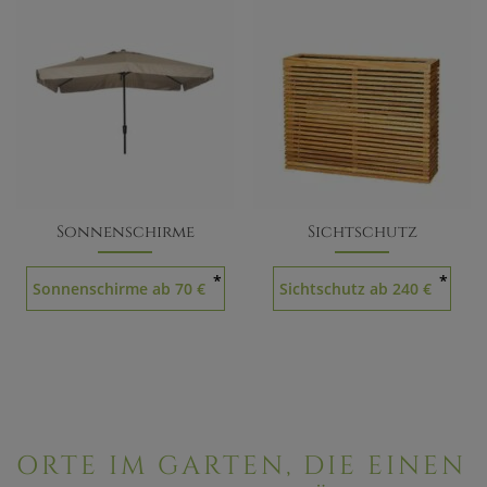
25 Ideen für
mit Sichtsch
Zusammenfa
Häufige Fra
Sonnenschirme
Sichtschutz
*
*
Sonnenschirme ab 70 €
Sichtschutz ab 240 €
S
ORTE IM GARTEN, DIE EINEN