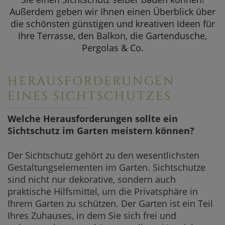
SOMMERAKTION
Klassische 
Außerdem geben wir Ihnen einen Überblick über
die schönsten günstigen und kreativen Ideen für
Sichtschutz
Aktuelle Angebote
Ihre Terrasse, den Balkon, die Gartendusche,
Originelle 
Pergolas & Co.
Moderne Si
HERAUSFORDERUNGEN
Verspielte 
EINES SICHTSCHUTZES
Sichtschutz
Welche Herausforderungen sollte ein
Sichtschutze
Sichtschutz im Garten meistern können?
Paravents a
Der Sichtschutz gehört zu den wesentlichsten
Sichtschutza
Gestaltungselementen im Garten. Sichtschutze
Sichtschut
sind nicht nur dekorative, sondern auch
praktische Hilfsmittel, um die Privatsphäre in
Sichtschut
Ihrem Garten zu schützen. Der Garten ist ein Teil
Ihres Zuhauses, in dem Sie sich frei und
Sichtschut