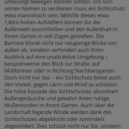
unbesorgt bewegen können sollten. Um sich
Rankgitter 
seinen Namen zu verdienen muss ein Sichtschutz
etwa mannshoch sein. Mithilfe dieses etwa
Gartentor u
1,80m hohen Aufstellers können Sie die
Materialien f
Außenwelt ausschließen und den Aufenthalt in
Ihrem Garten in voll Zügen genießen. Die
Holz
Barriere blockt nicht nur neugierige Blicke von
Stein
außen ab, sondern verhindert auch Ihren
Ausblick auf eine unattraktive Umgebung –
Pflanzen
beispielsweise den Blick zur Straße, auf
Mülltonnen oder in Richtung Nachbarsgarten.
WPC & BPC
Doch nicht nur das – ein Sichtschutz bietet auch
Metall & Ei
den Vorteil, gegen Lärm und Wind zu schützen.
Die hohe Fassade des Sichtschutzes absorbiert
Beton
Außengeräusche und gewährt Ihnen ruhige
Mußestunden in Ihrem Garten. Auch über die
Balkon-Sicht
Landschaft fegende Winde werden dank des
Ausrichtun
Sichtschutzes abgeblockt oder zumindest
abgemildert. Dies schützt nicht nur Sie, sondern
Sichtschutz