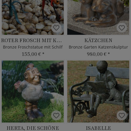
ROTER FROSCH MIT KÄFER
KÄTZCHEN
Bronze Froschstatue mit Schilf
Bronze Garten Katzenskulptur
155,00 €
*
980,00 €
*
HERTA, DIE SCHÖNE
ISABELLE