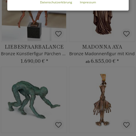
Datenschutzerklärung
Impressum
LIEBESPAARBALANCE
MADONNA AYA
Bronze Künstlerfigur Pärchen auf Sockel
Bronze Madonnenfigur mit Kind
1.690,00 €
*
6.855,00 €
*
ab