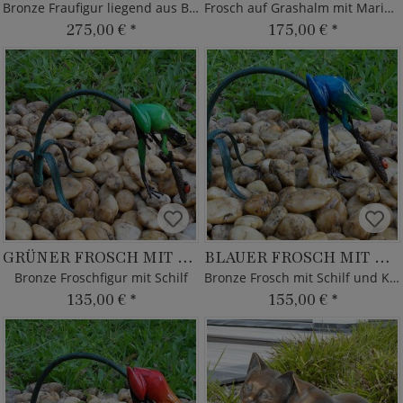
Bronze Fraufigur liegend aus Bronze
Frosch auf Grashalm mit Marienkäfer
275,00 €
*
175,00 €
*
GRÜNER FROSCH MIT KÄFER
BLAUER FROSCH MIT KÄFER
Bronze Froschfigur mit Schilf
Bronze Frosch mit Schilf und Käfer
135,00 €
*
155,00 €
*