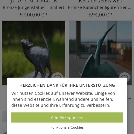
JUNGE MIT FLÖTE
KANINCHEN SET
Bronze Jungenstatue - limitiert
Bronze Kaninchenfiguren 3er Set
9.400,00 €
*
594,00 €
*
HERZLICHEN DANK FÜR IHRE UNTERSTÜTZUNG
LUNA
HINAUF
Wir nutzen Cookies auf unserer Website. Einige von
Bronze Katzen Tierfigur
Bronze Künstler Vogelfigur - abstrakt
ihnen sind essenziell, während andere uns helfen,
305,00 €
*
3.580,00 €
*
diese Website und Ihre Erfahrung zu verbessern.
Alle Akzeptieren
Funktionale Cookies