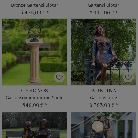
Bronze Gartenskulptur
Gartenskulptur
5.475,00 €
*
3.110,00 €
*
CHRONOS
ADELINA
Gartensonnenuhr mit Säule
Gartenstatue
840,00 €
*
6.785,00 €
*