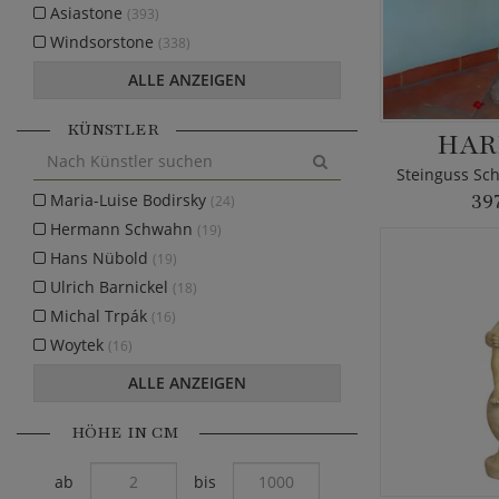
Asiastone
(393)
Windsorstone
(338)
ALLE ANZEIGEN
KÜNSTLER
HAR
Maria-Luise Bodirsky
39
(24)
Hermann Schwahn
(19)
Hans Nübold
(19)
Ulrich Barnickel
(18)
Michal Trpák
(16)
Woytek
(16)
ALLE ANZEIGEN
HÖHE IN CM
ab
bis