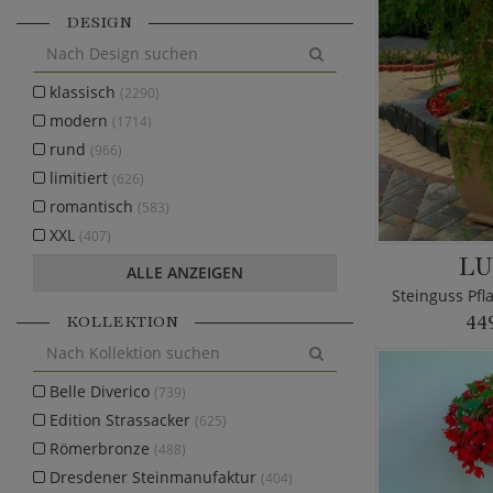
DESIGN
klassisch
(2290)
modern
(1714)
rund
(966)
limitiert
(626)
romantisch
(583)
XXL
(407)
LU
ALLE ANZEIGEN
KOLLEKTION
44
Belle Diverico
(739)
Edition Strassacker
(625)
Römerbronze
(488)
Dresdener Steinmanufaktur
(404)