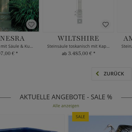
NESRA
WILTSHIRE
A
Steinskulptur mit Säule & Kuppel
Steinsäule toskanisch mit Kapitell
07,00 €
*
3.485,00 €
*
ab
ZURÜCK
AKTUELLE ANGEBOTE - SALE %
Alle anzeigen
SALE