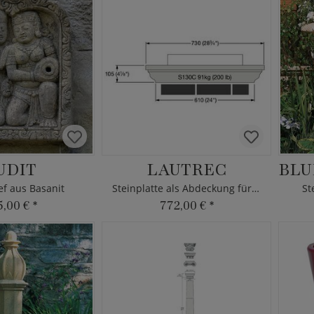
UDIT
LAUTREC
f aus Basanit
Steinplatte als Abdeckung für Pfeiler
St
5,00 €
*
772,00 €
*