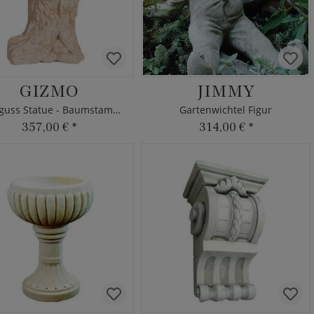
GIZMO
JIMMY
Steinguss Statue - Baumstamm mit Eule
Gartenwichtel Figur
357,00 €
*
314,00 €
*