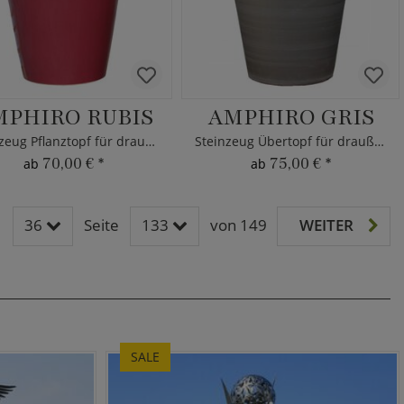
MPHIRO RUBIS
AMPHIRO GRIS
Steinzeug Pflanztopf für draußen
Steinzeug Übertopf für draußen
70,00 €
*
75,00 €
*
ab
ab
36
Seite
133
von 149
WEITER
SALE