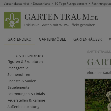
Versandkostenfrei in Deutschland
30 Tage Rückgaberecht
Rechnungska
GARTENTRAUM
.DE
Exklusive Gärten mit WOW-Effekt gestalten
GARTENDEKO
GARTENMÖBEL
GARTENHÄUSER
GARTENTRAUM.
GARTENDEKO
GAR
Figuren & Skulpturen
Pflanzgefäße
Aktueller Kata
Sonnenuhren
Podeste & Säulen
Bauelemente
Bekrönungen & Finials
Feuerstellen & Kamine
Außenbeleuchtung