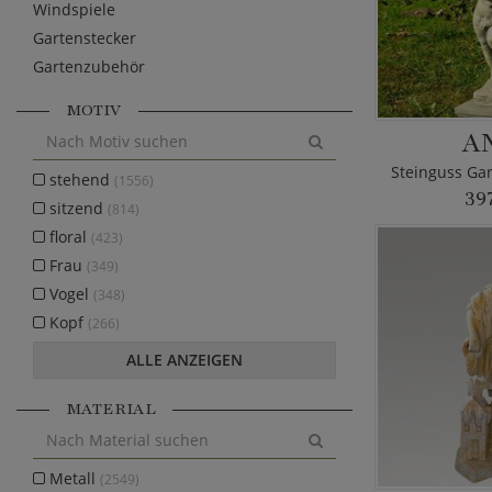
Windspiele
Gartenstecker
Gartenzubehör
MOTIV
A
stehend
(1556)
39
sitzend
(814)
floral
(423)
Frau
(349)
Vogel
(348)
Kopf
(266)
ALLE ANZEIGEN
MATERIAL
Metall
(2549)