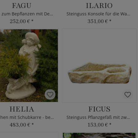
FAGU
ILARIO
Kelch zum Bepflanzen mit Dekor
Steinguss Konsole für die Wand
252,00 €
*
351,00 €
*
HELIA
FICUS
Mädchen mit Schubkarre - bepflanzbar
Steinguss Pflanzgefäß mit zwei Kammern
483,00 €
*
153,00 €
*