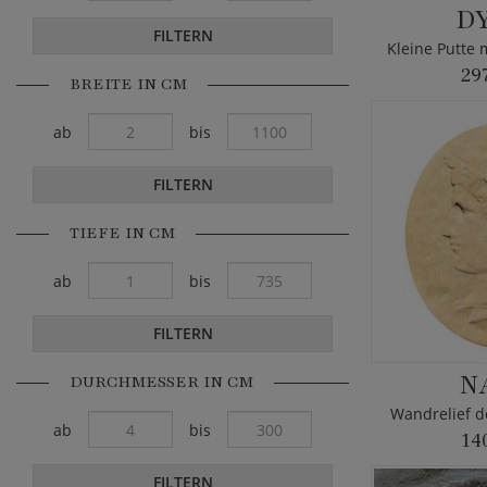
D
FILTERN
29
BREITE IN CM
ab
bis
FILTERN
TIEFE IN CM
ab
bis
FILTERN
N
DURCHMESSER IN CM
Wandrelief d
ab
bis
14
FILTERN