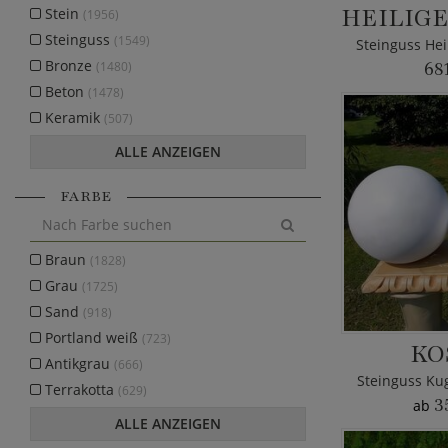
Stein
(1956)
Steinguss
(1549)
Bronze
(1480)
68
Beton
(1478)
Keramik
(507)
ALLE ANZEIGEN
FARBE
Braun
(1828)
Grau
(1725)
Sand
(918)
Portland weiß
(723)
KO
Antikgrau
(666)
Steinguss Kug
Terrakotta
(629)
3
ab
ALLE ANZEIGEN