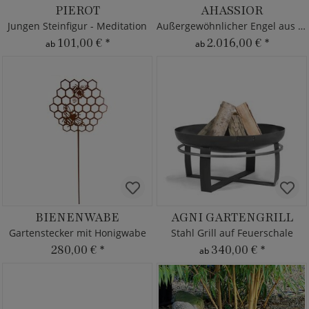
PIEROT
AHASSIOR
Jungen Steinfigur - Meditation
Außergewöhnlicher Engel aus Stein
101,00 €
*
2.016,00 €
*
ab
ab
BIENENWABE
AGNI GARTENGRILL
Gartenstecker mit Honigwabe
Stahl Grill auf Feuerschale
280,00 €
*
340,00 €
*
ab