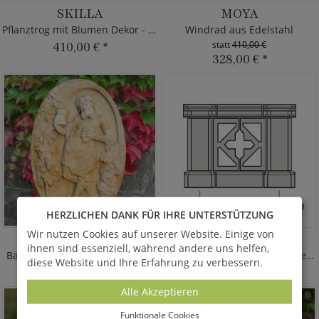
SKILLA
MOYA
Pflanztrog mit Blumen Dekor - Steinguss
Windrad aus Edelstahl
statt
410,00 €
410,00 €
*
328,00 €
*
HERZLICHEN DANK FÜR IHRE UNTERSTÜTZUNG
Wir nutzen Cookies auf unserer Website. Einige von
VINOSO
PARAPATUM
ihnen sind essenziell, während andere uns helfen,
Bacchus Wand Relief aus Stein
Balkongeländer Balustrade Beton
diese Website und Ihre Erfahrung zu verbessern.
206,00 €
*
1.840,00 €
*
ab
Alle Akzeptieren
Funktionale Cookies