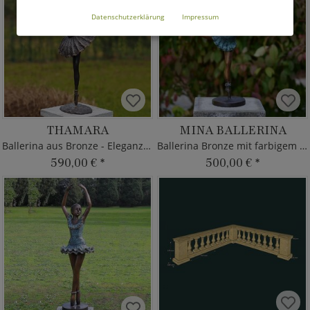
Datenschutzerklärung
Impressum
THAMARA
MINA BALLERINA
Ballerina aus Bronze - Eleganz & Anmut
Ballerina Bronze mit farbigem Kleid
590,00 €
*
500,00 €
*