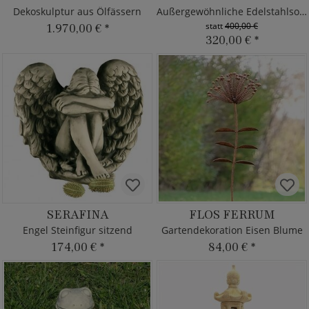
Dekoskulptur aus Ölfässern
Außergewöhnliche Edelstahlsonnenuhr
statt
400,00 €
1.970,00 €
*
320,00 €
*
SERAFINA
FLOS FERRUM
Engel Steinfigur sitzend
Gartendekoration Eisen Blume
174,00 €
*
84,00 €
*