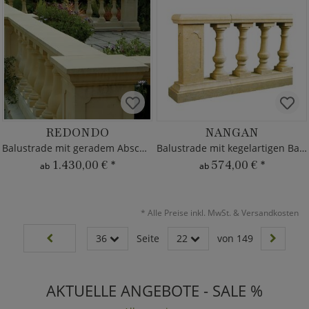
REDONDO
NANGAN
Balustrade mit geradem Abschluss mittig
Balustrade mit kegelartigen Balustern
1.430,00 €
*
574,00 €
*
ab
ab
*
Alle Preise inkl. MwSt. & Versandkosten
36
Seite
22
von 149
AKTUELLE ANGEBOTE - SALE %