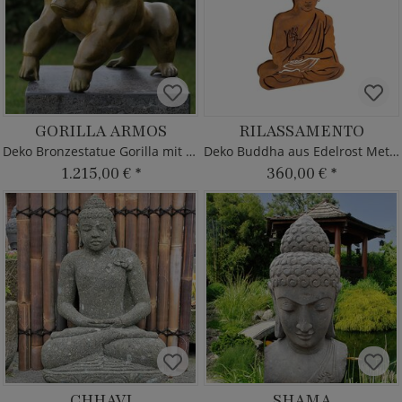
GORILLA ARMOS
RILASSAMENTO
Deko Bronzestatue Gorilla mit Patina
Deko Buddha aus Edelrost Metall
1.215,00 €
*
360,00 €
*
CHHAVI
SHAMA