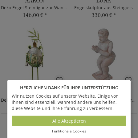
AARON
LUNA
Deko Engel Steinfigur zur Wandmontage
Engelskulptur aus Steinguss
146,00 €
*
330,00 €
*
HERZLICHEN DANK FÜR IHRE UNTERSTÜTZUNG
KEANU
WALTRAUD
Wir nutzen Cookies auf unserer Website. Einige von
Deko Figur Frosch mit Blatt - Metall
Deko Figur Schwimmerin - Terrakotta
ihnen sind essenziell, während andere uns helfen,
150,00 €
*
400,00 €
*
diese Website und Ihre Erfahrung zu verbessern.
Alle Akzeptieren
Funktionale Cookies