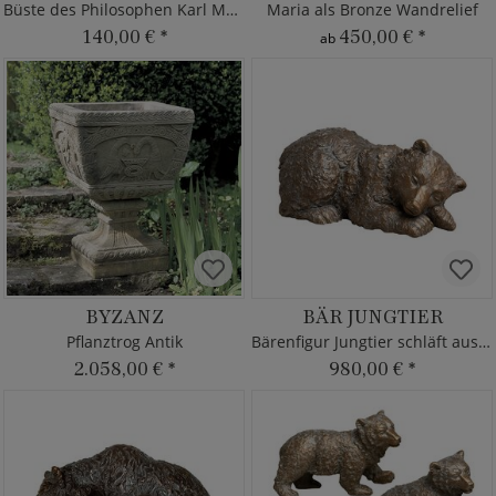
Büste des Philosophen Karl Marx
Maria als Bronze Wandrelief
140,00 €
*
450,00 €
*
ab
BYZANZ
BÄR JUNGTIER
Pflanztrog Antik
Bärenfigur Jungtier schläft aus Bronze
2.058,00 €
*
980,00 €
*