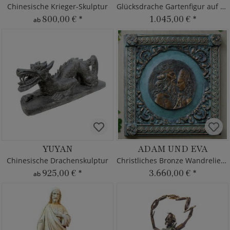
Chinesische Krieger-Skulptur
Glücksdrache Gartenfigur auf Sockel
800,00 €
*
1.045,00 €
*
ab
YUYAN
ADAM UND EVA
Chinesische Drachenskulptur
Christliches Bronze Wandrelief vom Künstler
925,00 €
*
3.660,00 €
*
ab