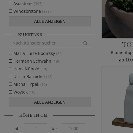
Asiastone
(393)
Windsorstone
(338)
ALLE ANZEIGEN
KÜNSTLER
TO
Blumentopf
Maria-Luise Bodirsky
(24)
10.
ab
Hermann Schwahn
(19)
Hans Nübold
(19)
Ulrich Barnickel
(18)
Michal Trpák
(16)
Woytek
(16)
ALLE ANZEIGEN
HÖHE IN CM
ab
bis