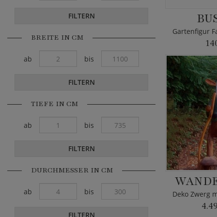
BU
FILTERN
BREITE IN CM
14
ab
bis
FILTERN
TIEFE IN CM
ab
bis
FILTERN
DURCHMESSER IN CM
WAND
ab
bis
4.4
FILTERN