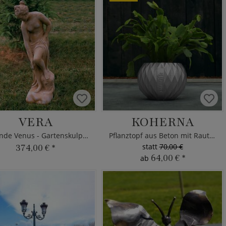
VERA
KOHERNA
Badende Venus - Gartenskulptur
Pflanztopf aus Beton mit Rauten
statt
70,00 €
374,00 €
*
64,00 €
*
ab