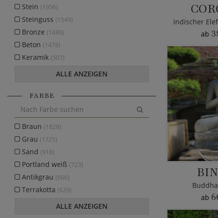
COR
Stein
(1956)
Steinguss
(1549)
Bronze
(1480)
3
ab
Beton
(1478)
Keramik
(507)
ALLE ANZEIGEN
FARBE
Braun
(1828)
Grau
(1725)
Sand
(918)
Portland weiß
(723)
BI
Antikgrau
(666)
Buddha 
Terrakotta
(629)
6
ab
ALLE ANZEIGEN