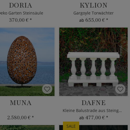
DORIA
KYLION
eko Garten Steinsäule
Gargoyle Torwächter
370,00 €
*
655,00 €
*
ab
MUNA
DAFNE
Kleine Balustrade aus Steinguss
2.580,00 €
*
477,00 €
*
ab
SALE