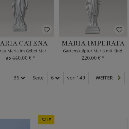
ARIA CATENA
MARIA IMPERATA
Jungfrau Maria im Gebet Marmorguss
Gartenskulptur Maria mit Kind
440,00 €
*
220,00 €
*
ab
36
Seite
6
von 149
WEITER
SALE