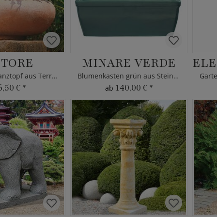
TTORE
MINARE VERDE
Bauchiger Pflanztopf aus Terracotta
Blumenkasten grün aus Steinzeug
Gart
6,50 €
*
140,00 €
*
ab