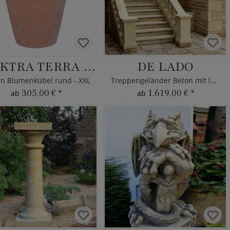
ELEKTRA TERRA HELL
DE LADO
en Blumenkübel rund - XXL
Treppengeländer Beton mit leicht gebogener Deckplatte
305,00 €
*
1.619,00 €
*
ab
ab