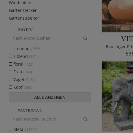
Windspiele
Gartenstecker
Gartenzubehör
MOTIV
VI
stehend
(1556)
65
sitzend
(814)
floral
(423)
Frau
(349)
Vogel
(348)
Kopf
(266)
ALLE ANZEIGEN
MATERIAL
Metall
(2549)