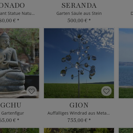
ONADO
SERANDA
Indischer Elefant Statue Naturstein
Garten Säule aus Stein
D
80,00 €
*
500,00 €
*
NGCHU
GION
Gartenfigur
Auffälliges Windrad aus Metall mit Stab
65,00 €
*
755,00 €
*