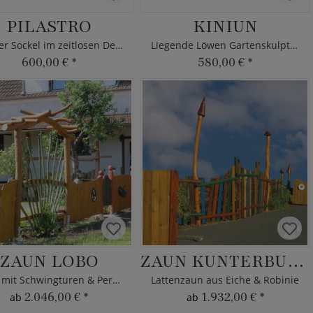
PILASTRO
KINIUN
Eckiger Sockel im zeitlosen Design
Liegende Löwen Gartenskulptur
600,00 €
*
580,00 €
*
ZAUN LOBO
ZAUN KUNTERBUNT
Zaun mit Schwingtüren & Pergola
Lattenzaun aus Eiche & Robinie
2.046,00 €
*
1.932,00 €
*
ab
ab