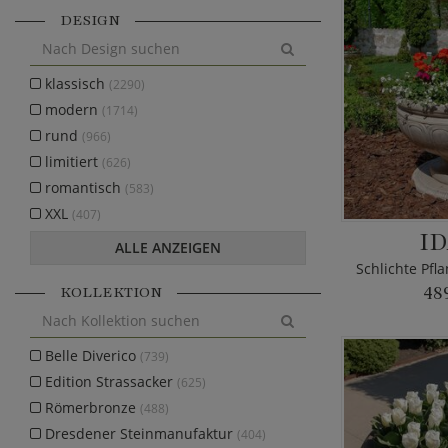
DESIGN
klassisch
(2290)
modern
(1714)
rund
(966)
limitiert
(626)
romantisch
(583)
XXL
(407)
ID
ALLE ANZEIGEN
KOLLEKTION
48
Belle Diverico
(739)
Edition Strassacker
(625)
Römerbronze
(488)
Dresdener Steinmanufaktur
(404)