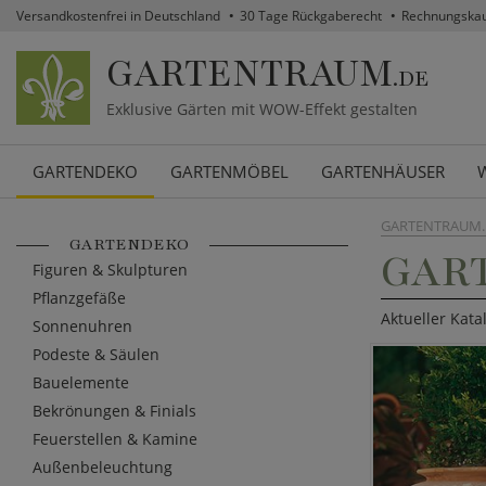
Versandkostenfrei in Deutschland
30 Tage Rückgaberecht
Rechnungska
GARTENTRAUM
.DE
Exklusive Gärten mit WOW-Effekt gestalten
GARTENDEKO
GARTENMÖBEL
GARTENHÄUSER
GARTENTRAUM.
GARTENDEKO
GAR
Figuren & Skulpturen
Pflanzgefäße
Aktueller Kata
Sonnenuhren
Podeste & Säulen
Bauelemente
Bekrönungen & Finials
Feuerstellen & Kamine
Außenbeleuchtung