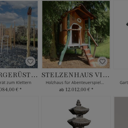
KLETTERGERÜST LEWIS
STELZENHAUS VILLA KUNTERBUNT
erät zum Klettern
Holzhaus für Abenteuerspielplatz
Gart
084,00 €
*
12.012,00 €
*
ab