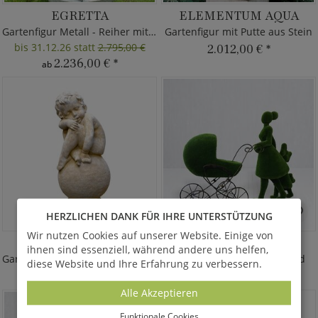
EGRETTA
ELEMENTUM AQUA
Gartenfigur Metall - Reiher mit Fisch
Gartenfigur mit Putte aus Stein
bis 31.12.26 statt
2.795,00 €
2.012,00 €
*
2.236,00 €
*
ab
HERZLICHEN DANK FÜR IHRE UNTERSTÜTZUNG
Wir nutzen Cookies auf unserer Website. Einige von
SARIEL
FINNJA
ihnen sind essenziell, während andere uns helfen,
Gartenfigur - Putte auf Kugel hockend
Gartenfigur Mutter mit Kind
diese Website und Ihre Erfahrung zu verbessern.
337,00 €
*
15.120,00 €
*
ab
Alle Akzeptieren
Funktionale Cookies