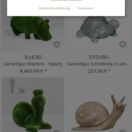
Datenschutzerklärung
Impressum
NAEMI
ESTARO
Gartenfigur Nilpferd - Topiary
Gartenfigur Schildkröte in antik grün
4.460,00 €
*
215,00 €
*