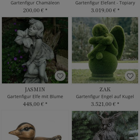
Gartenfigur Chamäleon
Gartenfigur Elefant - Topiary
200,00 €
*
3.019,00 €
*
JASMIN
ZAK
Gartenfigur Elfe mit Blume
Gartenfigur Engel auf Kugel
448,00 €
*
3.521,00 €
*