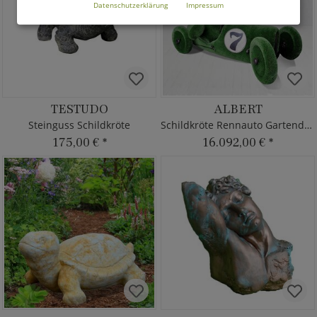
Datenschutzerklärung
Impressum
TESTUDO
ALBERT
Steinguss Schildkröte
Schildkröte Rennauto Gartendeko
175,00 €
*
16.092,00 €
*