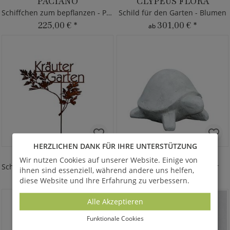
PACIANO
CLYPEUS FLORA
Schiffchen zum bepflanzen - Polystone
Schild für den Garten - Blumen
225,00 €
*
301,00 €
*
ab
HERZLICHEN DANK FÜR IHRE UNTERSTÜTZUNG
KRÄUTERGARTEN
ALBERT
Wir nutzen Cookies auf unserer Website. Einige von
Schild für den Garten - Rost Metall
Schildkröte als Gartenfigur
ihnen sind essenziell, während andere uns helfen,
175,00 €
*
115,00 €
*
diese Website und Ihre Erfahrung zu verbessern.
Alle Akzeptieren
Funktionale Cookies