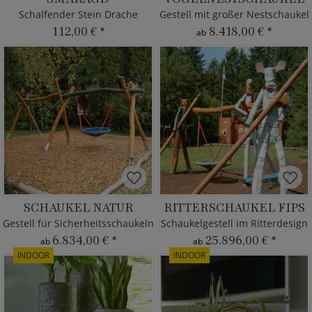
Schalfender Stein Drache
Gestell mit großer Nestschaukel
112,00 €
*
8.418,00 €
*
ab
SCHAUKEL NATUR
RITTERSCHAUKEL FIPS
Gestell für Sicherheitsschaukeln
Schaukelgestell im Ritterdesign
6.834,00 €
*
25.896,00 €
*
ab
ab
INDOOR
INDOOR