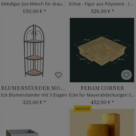
Dekofigur Jizo Mönch für draußen
Echse - Figur aus Polystone - Indoor
150,00 €
*
328,00 €
*
BLUMENSTÄNDER MOSAIK
FERAM CORNER
Eck Blumenständer mit 3 Etagen
Ecke für Mauerabdeckungen Stein
325,00 €
*
452,00 €
*
INDOOR