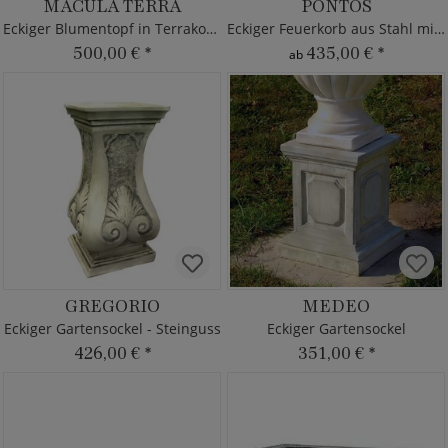
MACULA TERRA
PONTOS
Eckiger Blumentopf in Terrakotta
Eckiger Feuerkorb aus Stahl mit Grillrost - modern
500,00 €
*
435,00 €
*
ab
GREGORIO
MEDEO
Eckiger Gartensockel - Steinguss
Eckiger Gartensockel
426,00 €
*
351,00 €
*