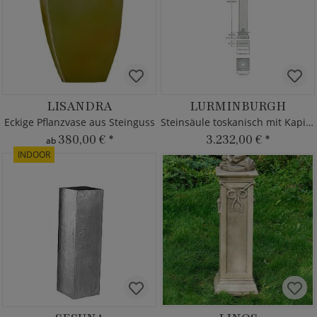
LISANDRA
LURMINBURGH
Eckige Pflanzvase aus Steinguss
Steinsäule toskanisch mit Kapitell
380,00 €
*
3.232,00 €
*
ab
INDOOR