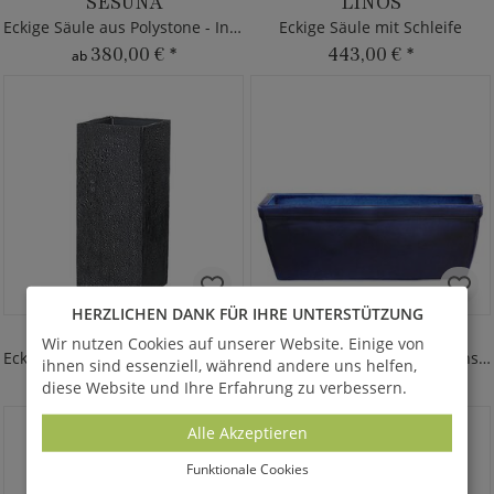
SESUNA
LINOS
Eckige Säule aus Polystone - Indoor
Eckige Säule mit Schleife
380,00 €
*
443,00 €
*
ab
HERZLICHEN DANK FÜR IHRE UNTERSTÜTZUNG
NAJUMA
MINARE AZUR
Wir nutzen Cookies auf unserer Website. Einige von
Eckige Vase - Polystone - Schwarz
Eckiger Blumenkasten für Fensterbank
ihnen sind essenziell, während andere uns helfen,
425,00 €
*
140,00 €
*
diese Website und Ihre Erfahrung zu verbessern.
ab
ab
Alle Akzeptieren
Funktionale Cookies