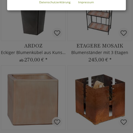
Datenschutzerklärung
Impressum
ARDOZ
ETAGERE MOSAIK
Eckiger Blumenkübel aus Kunststoff
Blumenständer mit 3 Etagen
270,00 €
*
245,00 €
*
ab