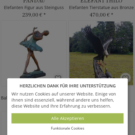
PANDAU
ELEFANT THILO
Elefanten Figur aus Steinguss
Elefanten Tierstatue aus Bronze
239,00 €
*
470,00 €
*
HERZLICHEN DANK FÜR IHRE UNTERSTÜTZUNG
ORELIA
GREIF
Wir nutzen Cookies auf unserer Website. Einige von
Ballerina im türkisen Kleid aus Bronze
Statue aus Bronze
ihnen sind essenziell, während andere uns helfen,
420,00 €
*
5.355,00 €
*
diese Website und Ihre Erfahrung zu verbessern.
Alle Akzeptieren
Funktionale Cookies