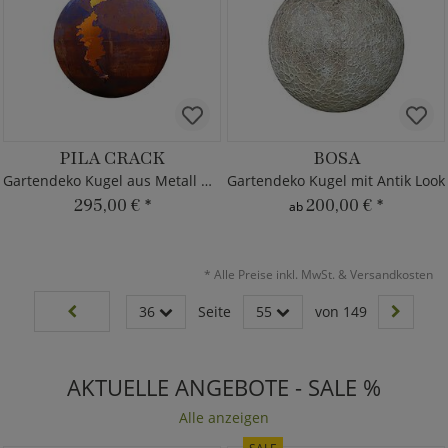
PILA CRACK
BOSA
Gartendeko Kugel aus Metall mit Riss
Gartendeko Kugel mit Antik Look
295,00 €
*
200,00 €
*
ab
*
Alle Preise inkl. MwSt. & Versandkosten
36
Seite
55
von 149
AKTUELLE ANGEBOTE - SALE %
Alle anzeigen