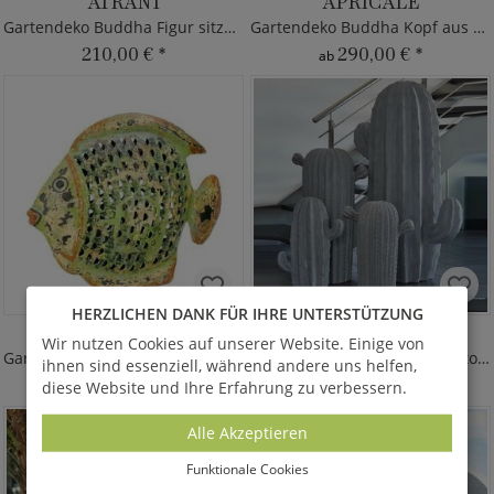
ATRANI
APRICALE
Gartendeko Buddha Figur sitzend
Gartendeko Buddha Kopf aus Polystone
210,00 €
*
290,00 €
*
ab
HERZLICHEN DANK FÜR IHRE UNTERSTÜTZUNG
IOLANI
NEIVE
Wir nutzen Cookies auf unserer Website. Einige von
Gartendeko Figur Fisch aus Metall
Gartendeko Kaktus aus Polystone
ihnen sind essenziell, während andere uns helfen,
150,00 €
*
260,00 €
*
diese Website und Ihre Erfahrung zu verbessern.
ab
Alle Akzeptieren
Funktionale Cookies