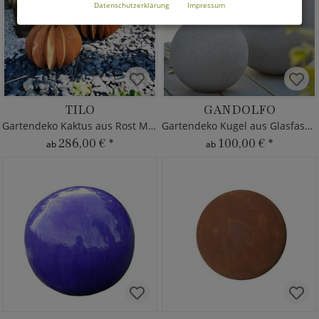
Datenschutzerklärung
Impressum
TILO
GANDOLFO
Gartendeko Kaktus aus Rost Metall
Gartendeko Kugel aus Glasfaser-Beton
286,00 €
*
100,00 €
*
ab
ab