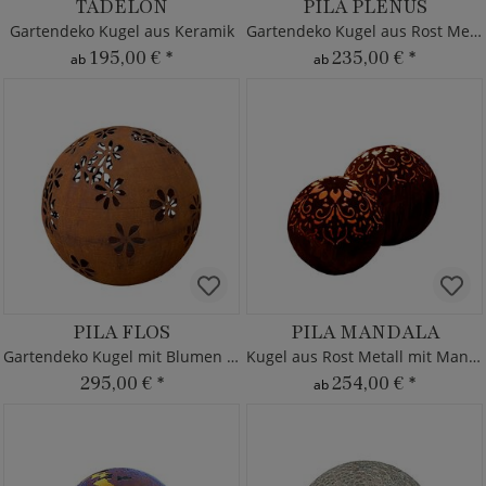
TADELON
PILA PLENUS
Gartendeko Kugel aus Keramik
Gartendeko Kugel aus Rost Metall
195,00 €
*
235,00 €
*
ab
ab
PILA FLOS
PILA MANDALA
Gartendeko Kugel mit Blumen Muster
Kugel aus Rost Metall mit Mandala
295,00 €
*
254,00 €
*
ab