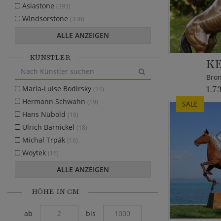
Asiastone
(393)
Windsorstone
(338)
ALLE ANZEIGEN
KÜNSTLER
K
Bron
Maria-Luise Bodirsky
1.7
(24)
Hermann Schwahn
(19)
SALE
Hans Nübold
(19)
Ulrich Barnickel
(18)
Michal Trpák
(16)
Woytek
(16)
ALLE ANZEIGEN
HÖHE IN CM
ab
bis