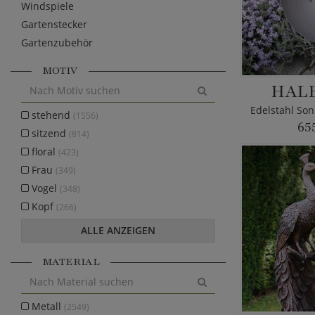
Windspiele
Gartenstecker
Gartenzubehör
MOTIV
HAL
stehend
(1556)
65
sitzend
(814)
floral
(423)
Frau
(349)
Vogel
(348)
Kopf
(266)
ALLE ANZEIGEN
MATERIAL
Metall
(2549)