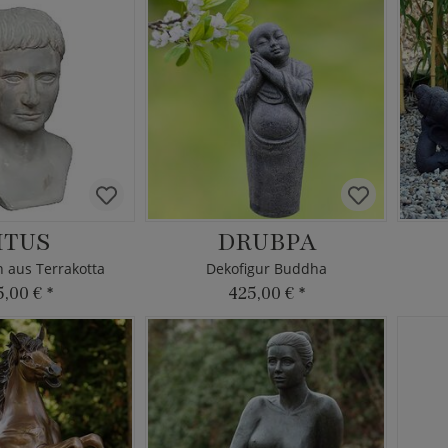
ITUS
DRUBPA
 aus Terrakotta
Dekofigur Buddha
5,00 €
*
425,00 €
*