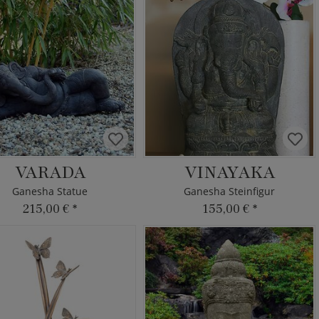
VARADA
VINAYAKA
Ganesha Statue
Ganesha Steinfigur
215,00 €
*
155,00 €
*