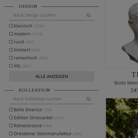
DESIGN
klassisch
(2290)
modern
(1714)
rund
(966)
limitiert
(626)
romantisch
(583)
XXL
(407)
T
ALLE ANZEIGEN
Büste Mann
KOLLEKTION
24
Belle Diverico
(739)
Edition Strassacker
(625)
Römerbronze
(488)
Dresdener Steinmanufaktur
(404)