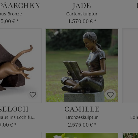
PÄARCHEN
JADE
aus Bronze
Gartenskulptur
35,00 €
*
1.570,00 €
*
SELOCH
CAMILLE
Bronzefigur Maus ins Loch für Mauern
Bronzeskulptur
Edl
9,00 €
*
2.575,00 €
*