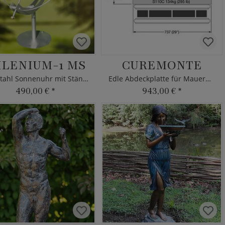
ILENIUM-1 MS
CUREMONTE
Edelstahl Sonnenuhr mit Ständer
Edle Abdeckplatte für Mauerpfeiler
490,00 €
*
943,00 €
*