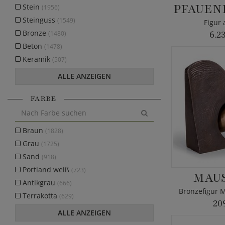
PFAUEN
Stein
(1956)
Steinguss
(1549)
Figur 
Bronze
(1480)
6.2
Beton
(1478)
Keramik
(507)
ALLE ANZEIGEN
FARBE
Braun
(1828)
Grau
(1725)
Sand
(918)
Portland weiß
(723)
MAU
Antikgrau
(666)
Terrakotta
(629)
20
ALLE ANZEIGEN