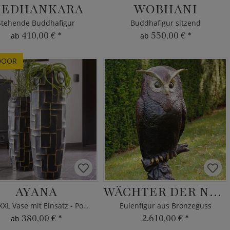
EDHANKARA
WOBHANI
Stehende Buddhafigur
Buddhafigur sitzend
410,00 €
*
550,00 €
*
ab
ab
DOOR
AYANA
WÄCHTER DER NACHT
Edle XXL Vase mit Einsatz - Polystone
Eulenfigur aus Bronzeguss
380,00 €
*
2.610,00 €
*
ab