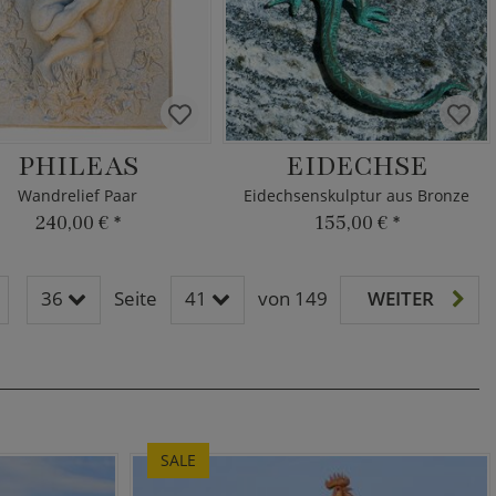
PHILEAS
EIDECHSE
Wandrelief Paar
Eidechsenskulptur aus Bronze
240,00 €
*
155,00 €
*
36
Seite
41
von 149
WEITER
SALE