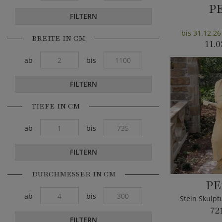
P
FILTERN
bis 31.12.26
BREITE IN CM
11.0
ab
bis
FILTERN
TIEFE IN CM
ab
bis
FILTERN
DURCHMESSER IN CM
PE
ab
bis
Stein Skulpt
72
FILTERN