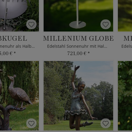
BKUGEL
MILLENIUM GLOBE
M
Edelstahl Sonnenuhr als Halbkugel
Edelstahl Sonnenuhr mit Halbhohlkugel
5,00 €
*
721,00 €
*