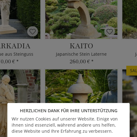
ARKADIA
KAITO
ue aus Steinguss
Japanische Stein Laterne
70,00 €
*
260,00 €
*
SA
HERZLICHEN DANK FÜR IHRE UNTERSTÜTZUNG
Wir nutzen Cookies auf unserer Website. Einige von
ihnen sind essenziell, während andere uns helfen,
diese Website und Ihre Erfahrung zu verbessern.