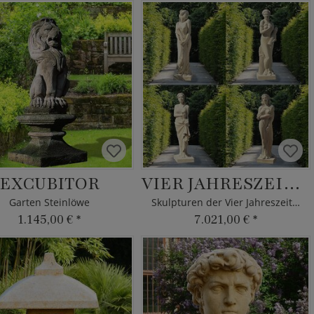
EXCUBITOR
VIER JAHRESZEITEN
Garten Steinlöwe
Skulpturen der Vier Jahreszeiten
1.145,00 €
*
7.021,00 €
*