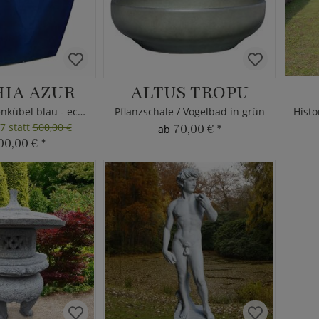
IA AZUR
ALTUS TROPU
Garten Blumenkübel blau - eckig
Pflanzschale / Vogelbad in grün
7 statt
500,00 €
70,00 €
*
ab
00,00 €
*