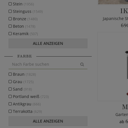
Stein
(1956)
I
Steinguss
(1549)
Japanische S
Bronze
(1480)
69
Beton
(1478)
Keramik
(507)
ALLE ANZEIGEN
FARBE
Braun
(1828)
Grau
(1725)
Sand
(918)
Portland weiß
(723)
Antikgrau
(666)
M
Terrakotta
(629)
Garten
ALLE ANZEIGEN
6
ab