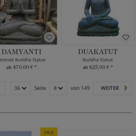
DAMYANTI
DUAKATUT
etende Buddha Statue
Buddha Statue
470,00 €
*
625,00 €
*
ab
ab
36
Seite
8
von 149
WEITER
SALE