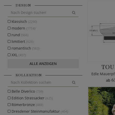
DESIGN
klassisch
(2290)
modern
(1714)
rund
(966)
limitiert
(626)
romantisch
(583)
XXL
(407)
ALLE ANZEIGEN
TOU
KOLLEKTION
6
ab
Belle Diverico
(739)
Edition Strassacker
(625)
Römerbronze
(488)
Dresdener Steinmanufaktur
(404)