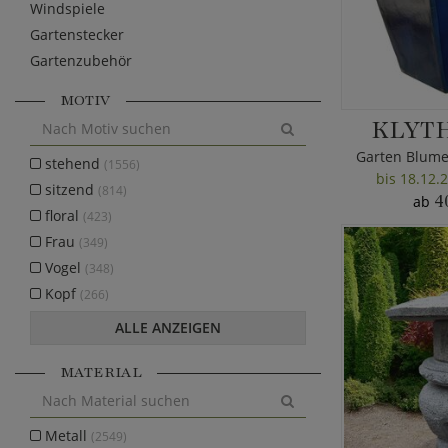
Windspiele
Gartenstecker
Gartenzubehör
MOTIV
KLYTH
stehend
(1556)
bis 18.12.2
sitzend
(814)
4
ab
floral
(423)
Frau
(349)
Vogel
(348)
Kopf
(266)
ALLE ANZEIGEN
MATERIAL
Metall
(2549)