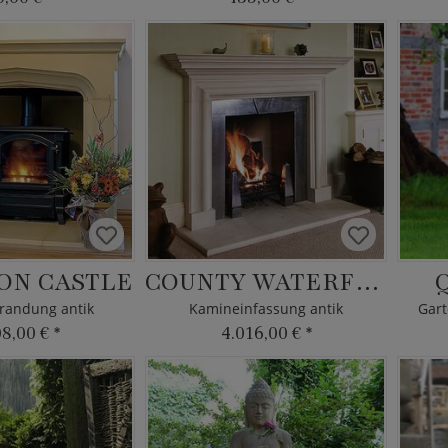
ON CASTLE
COUNTY WATERFORD
andung antik
Kamineinfassung antik
Gart
08,00 €
*
4.016,00 €
*