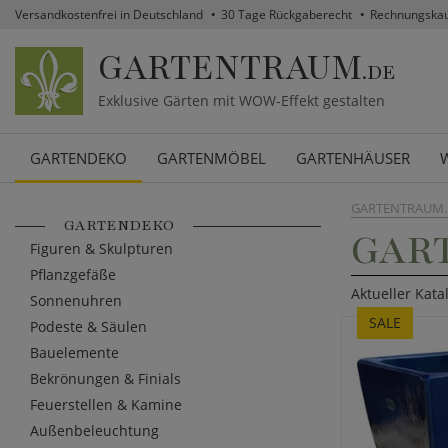
Versandkostenfrei in Deutschland
30 Tage Rückgaberecht
Rechnungska
GARTENTRAUM
.DE
Exklusive Gärten mit WOW-Effekt gestalten
GARTENDEKO
GARTENMÖBEL
GARTENHÄUSER
GARTENTRAUM.
GARTENDEKO
GAR
Figuren & Skulpturen
Pflanzgefäße
Aktueller Kata
Sonnenuhren
SALE
Podeste & Säulen
Bauelemente
Bekrönungen & Finials
Feuerstellen & Kamine
Außenbeleuchtung