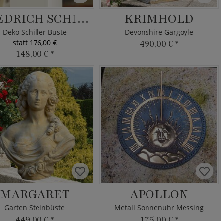
FRIEDRICH SCHILLER
KRIMHOLD
Deko Schiller Büste
Devonshire Gargoyle
statt
176,00 €
490,00 €
*
148,00 €
*
MARGARET
APOLLON
Garten Steinbüste
Metall Sonnenuhr Messing
449,00 €
*
175,00 €
*