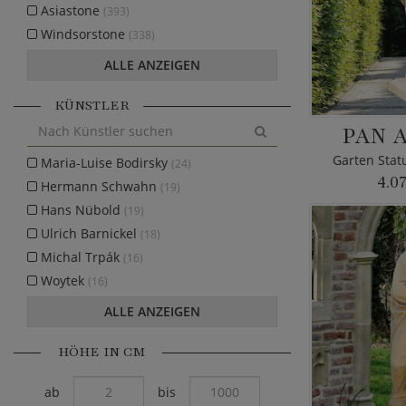
Asiastone
(393)
Windsorstone
(338)
ALLE ANZEIGEN
KÜNSTLER
PAN 
Garten Stat
Maria-Luise Bodirsky
(24)
4.0
Hermann Schwahn
(19)
Hans Nübold
(19)
Ulrich Barnickel
(18)
Michal Trpák
(16)
Woytek
(16)
ALLE ANZEIGEN
HÖHE IN CM
ab
bis