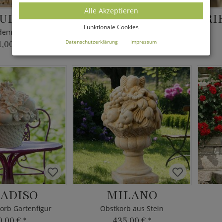
Alle Akzeptieren
ULUS
MAKOTO
Funktionale Cookies
Skulptur mit dem Apostel Paulus
Japanische Stein Laterne
Datenschutzerklärung
Impressum
1,00 €
*
237,00 €
*
ADISO
MILANO
orb Gartenfigur
Obstkorb aus Stein
0,00 €
*
435,00 €
*