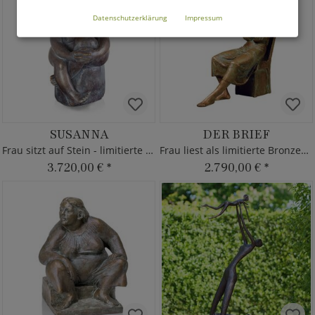
Datenschutzerklärung
Impressum
SUSANNA
DER BRIEF
Frau sitzt auf Stein - limitierte Bronzeskulptur
Frau liest als limitierte Bronzefigur
3.720,00 €
*
2.790,00 €
*