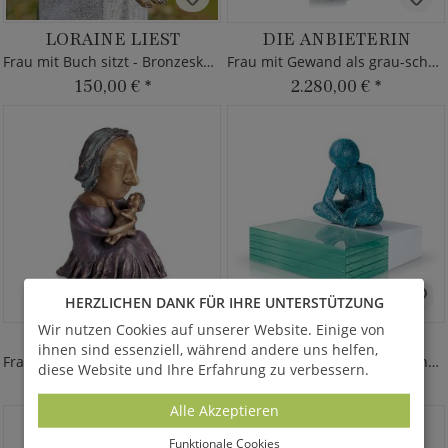
LORAINE LIEST
DIE ANBIETERIN
Frau mit Buch sitzt - Bronzeskulptur
Frau mit Gewand als grau-schwarze Bronze
150,00 €
*
2.280,00 €
*
HERZLICHEN DANK FÜR IHRE UNTERSTÜTZUNG
Wir nutzen Cookies auf unserer Website. Einige von
THE TWO
LAKE TRANQUILITY
ihnen sind essenziell, während andere uns helfen,
Frau mit violettem Kleid - Bronzekunst
Frau schaut ins Wasser - Bronzefigur mit Glas
diese Website und Ihre Erfahrung zu verbessern.
4.430,00 €
*
4.980,00 €
*
Alle Akzeptieren
Funktionale Cookies