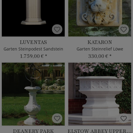
LUVENTAS
KATARON
Garten Steinpodest Sandstein
Garten Steinrelief Löwe
1.759,00 €
*
330,00 €
*
DEANERY PARK
ELSTOW ABBEY UPPER BASE