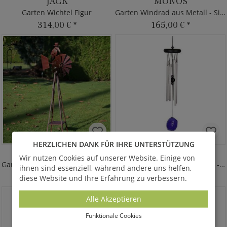
JACK
MONOS
Garten Wichtel Figur
Garten Windrad aus Metall - Silber
314,00 €
*
165,00 €
*
HERZLICHEN DANK FÜR IHRE UNTERSTÜTZUNG
HERBERT
AGATE CHIME LILA
Wir nutzen Cookies auf unserer Website. Einige von
Garten Windrad mit Vogelfigur Rost
Windspiel mit violettem Stein - Alu
ihnen sind essenziell, während andere uns helfen,
150,00 €
*
65,00 €
*
diese Website und Ihre Erfahrung zu verbessern.
Alle Akzeptieren
Funktionale Cookies