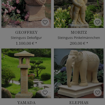
GEOFFREY
MORITZ
Steinguss Dekofigur
Steinguss Pinkelmännchen
1.100,00 €
*
200,00 €
*
YAMADA
ELEPHAS