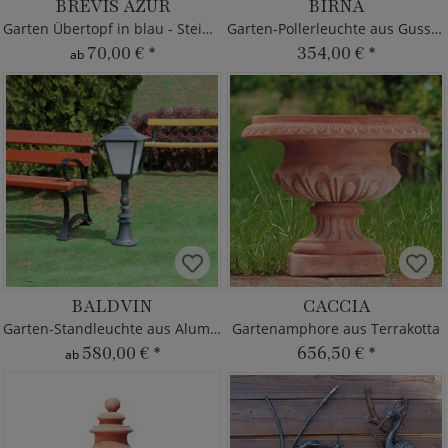
BREVIS AZUR
BIRNA
Garten Übertopf in blau - Steinzeug
Garten-Pollerleuchte aus Gusseisen
70,00 €
*
354,00 €
*
ab
BALDVIN
CACCIA
Garten-Standleuchte aus Aluminium
Gartenamphore aus Terrakotta
580,00 €
*
656,50 €
*
ab