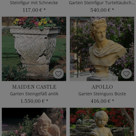
Steinfigur mit Schnecke
Garten Steinfigur Turteltäubchen
117,00 €
*
540,00 €
*
MAIDEN CASTLE
APOLLO
Garten Steingefäß antik
Garten Steinguss Büste
1.550,00 €
*
416,00 €
*