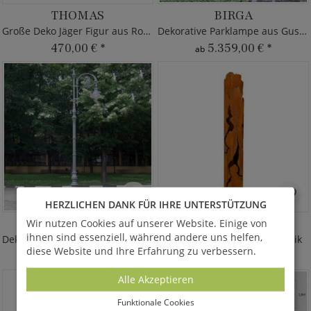
THOMAS
BIRGA
Große Deko Jäger Figur aus Rost Metall
Dekorative Parklampe aus Gusseisen
470,00 €
*
5.359,00 €
*
ab
HERZLICHEN DANK FÜR IHRE UNTERSTÜTZUNG
BERIT
LIRISSO
Wir nutzen Cookies auf unserer Website. Einige von
ihnen sind essenziell, während andere uns helfen,
Dekorative Straßenlaterne - Gusseisen
Große Dekosäule in Rostoptik
diese Website und Ihre Erfahrung zu verbessern.
6.535,00 €
*
355,00 €
*
ab
Alle Akzeptieren
Funktionale Cookies