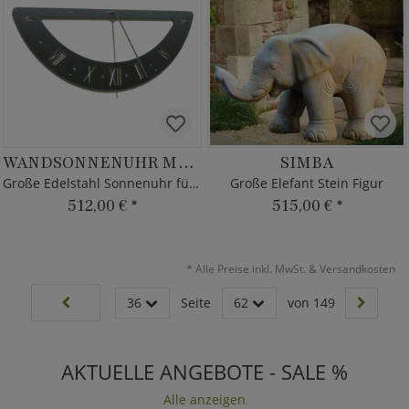
WANDSONNENUHR MAXI
SIMBA
Große Edelstahl Sonnenuhr für die Wand
Große Elefant Stein Figur
512,00 €
*
515,00 €
*
*
Alle Preise inkl. MwSt. & Versandkosten
36
Seite
62
von 149
AKTUELLE ANGEBOTE - SALE %
Alle anzeigen