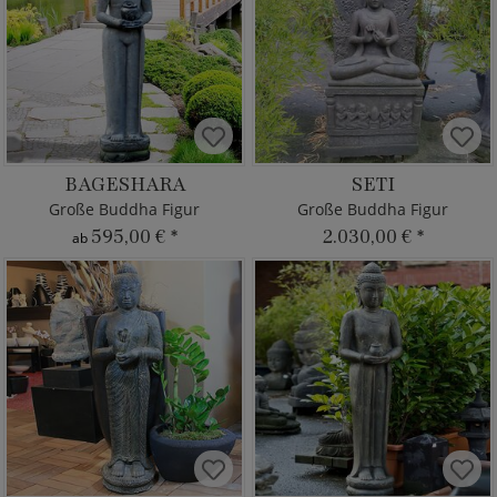
BAGESHARA
SETI
Große Buddha Figur
Große Buddha Figur
595,00 €
*
2.030,00 €
*
ab