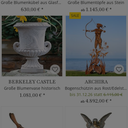
Große Blumenkübel aus Glasfaser-Beton
Große Blumentöpfe aus Stein
630,00 €
*
1.145,00 €
*
ab
SALE
BERKELEY CASTLE
ARCHIRA
Große Blumenvase historisch
Bogenschützin aus Rost/Edelstahl
bis 31.12.26 statt
6.115,00 €
1.081,00 €
*
4.892,00 €
*
ab