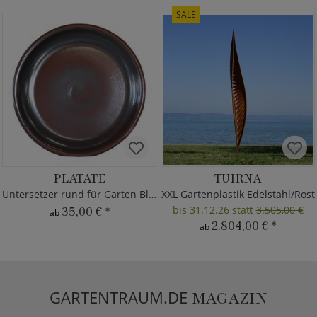
SALE
PLATATE
TUIRNA
Untersetzer rund für Garten Blumentöpfe
XXL Gartenplastik Edelstahl/Rost
bis 31.12.26 statt
3.505,00 €
35,00 €
*
ab
2.804,00 €
*
ab
GARTENTRAUM.DE
MAGAZIN