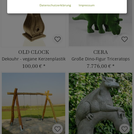
Datenschutzerklärung
Impressum
OLD CLOCK
CERA
Dekouhr - vegane Kerzenplastik
Große Dino-Figur Triceratops
100,00 €
*
7.776,00 €
*