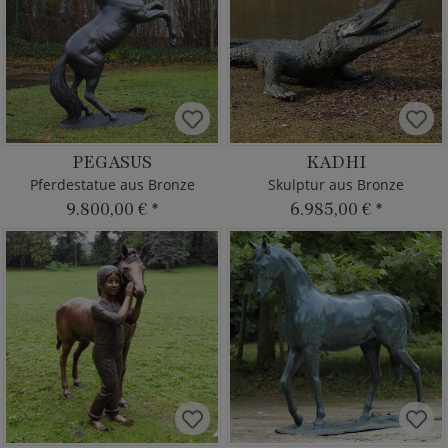
PEGASUS
KADHI
Pferdestatue aus Bronze
Skulptur aus Bronze
9.800,00 €
*
6.985,00 €
*