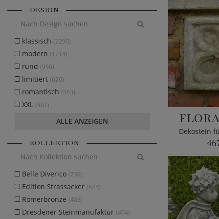
DESIGN
klassisch
(2290)
modern
(1714)
rund
(966)
limitiert
(626)
romantisch
(583)
XXL
(407)
FLORA
ALLE ANZEIGEN
Dekostein f
KOLLEKTION
46
Belle Diverico
(739)
Edition Strassacker
(625)
Römerbronze
(488)
Dresdener Steinmanufaktur
(404)