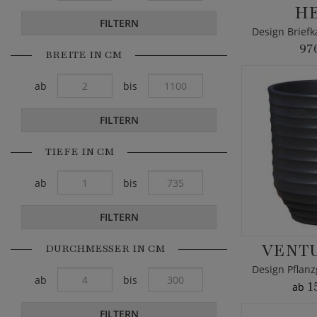
HE
FILTERN
97
BREITE IN CM
ab
bis
FILTERN
TIEFE IN CM
ab
bis
FILTERN
VENTU
DURCHMESSER IN CM
ab
bis
1
ab
FILTERN