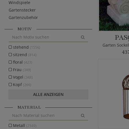
Windspiele
Gartenstecker
Gartenzubehör
MOTIV
PAS
stehend
(1556)
43
sitzend
(814)
floral
(423)
Frau
(349)
Vogel
(348)
Kopf
(266)
ALLE ANZEIGEN
MATERIAL
Metall
(2549)