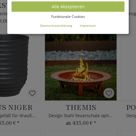
STIA
NYX
Alle Akzeptieren
Design Briefkasten aus Edelstahl & Glas
Briefkasten aus Edelstahl mit schwarzer Front
Funktionale Cookies
0,00 €
*
945,00 €
*
Datenschutzerklärung
Impressum
S NIGER
THEMIS
PO
Design Pflanzgefäß für draußen - rund
Design Stahl Feuerschale optional mit Grillrost
Desi
55,00 €
*
435,00 €
*
ab