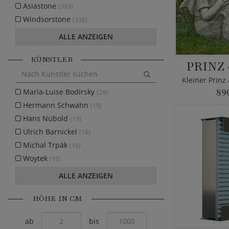
Asiastone
(393)
Windsorstone
(338)
ALLE ANZEIGEN
KÜNSTLER
PRINZ
Maria-Luise Bodirsky
89
(24)
Hermann Schwahn
(19)
Hans Nübold
(19)
Ulrich Barnickel
(18)
Michal Trpák
(16)
Woytek
(16)
ALLE ANZEIGEN
HÖHE IN CM
ab
bis