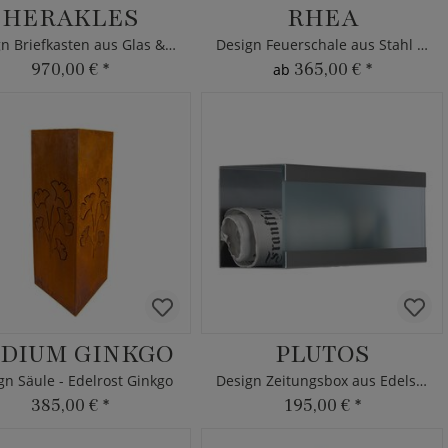
HERAKLES
RHEA
Design Briefkasten aus Glas & Edelstahl mit Motiv
Design Feuerschale aus Stahl optional mit Grillrost
970,00 €
*
365,00 €
*
ab
DIUM GINKGO
PLUTOS
gn Säule - Edelrost Ginkgo
Design Zeitungsbox aus Edelstahl & Glas
385,00 €
*
195,00 €
*