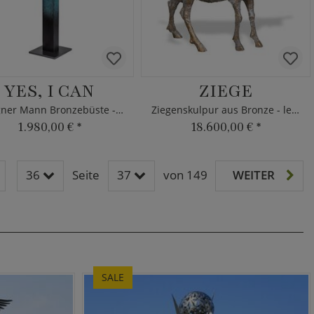
YES, I CAN
ZIEGE
Designer Mann Bronzebüste - modern
Ziegenskulpur aus Bronze - lebensgroß
1.980,00 €
*
18.600,00 €
*
36
Seite
37
von 149
WEITER
SALE