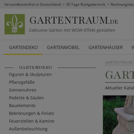
Versandkostenfrei in Deutschland
30 Tage Rückgaberecht
Rechnungska
GARTENTRAUM
.DE
Exklusive Gärten mit WOW-Effekt gestalten
GARTENDEKO
GARTENMÖBEL
GARTENHÄUSER
GARTENTRAUM.
GARTENDEKO
GAR
Figuren & Skulpturen
Pflanzgefäße
Aktueller Kata
Sonnenuhren
Podeste & Säulen
Bauelemente
Bekrönungen & Finials
Feuerstellen & Kamine
Außenbeleuchtung