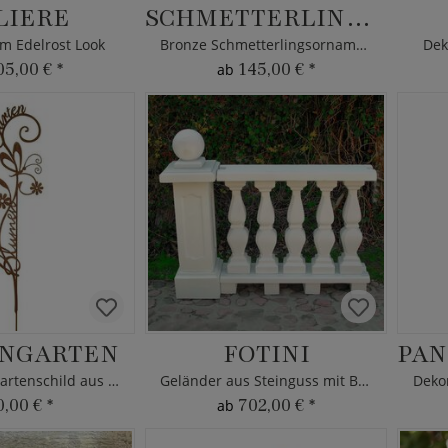
LIERE
SCHMETTERLING ACACIA
im Edelrost Look
Bronze Schmetterlingsornament
Dek
05,00 €
*
145,00 €
*
ab
NGARTEN
FOTINI
Dekoratives Gartenschild aus Metall
Geländer aus Steinguss mit Balustern
Dekor
0,00 €
*
702,00 €
*
ab