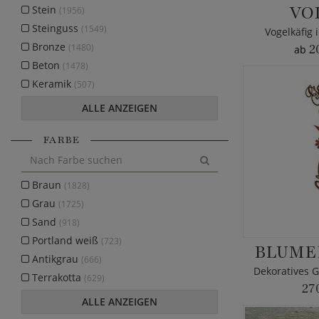
VO
Stein
(1956)
Steinguss
(1549)
Vogelkäfig 
Bronze
(1480)
2
ab
Beton
(1478)
Keramik
(507)
ALLE ANZEIGEN
FARBE
Braun
(1828)
Grau
(1725)
Sand
(918)
Portland weiß
(723)
BLUME
Antikgrau
(666)
Terrakotta
(629)
27
ALLE ANZEIGEN