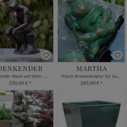
DENKENDER
MARTHA
Denkender Mann auf Stein - Bronze
Frosch Bronzeskulptur für Gartenteiche
550,00 €
*
245,00 €
*