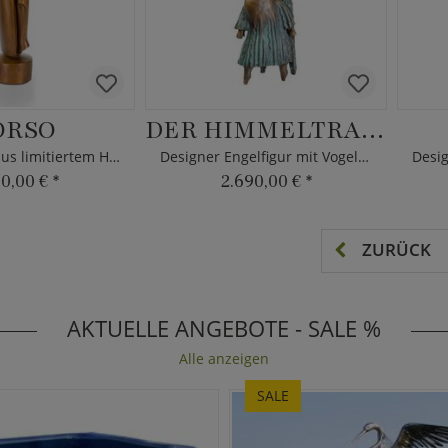
ORSO
DER HIMMELTRAUM
Bronzetorso aus limitiertem Handwerk
Designer Engelfigur mit Vogelmaske - Bronze
80,00 €
*
2.690,00 €
*
ZURÜCK
AKTUELLE ANGEBOTE - SALE %
Alle anzeigen
SALE