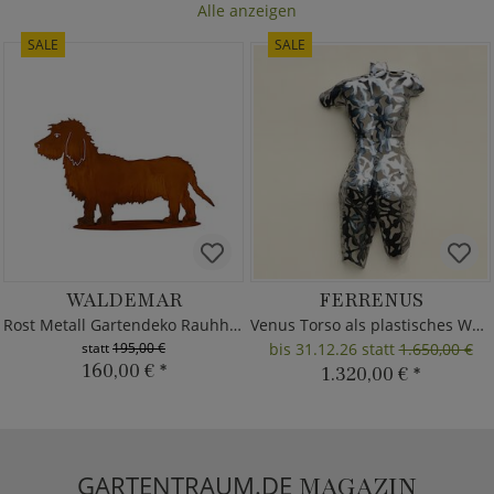
Alle anzeigen
SALE
SALE
WALDEMAR
FERRENUS
Rost Metall Gartendeko Rauhhaardackel
Venus Torso als plastisches Wandrelief
statt
195,00 €
bis 31.12.26 statt
1.650,00 €
160,00 €
*
1.320,00 €
*
GARTENTRAUM.DE
MAGAZIN