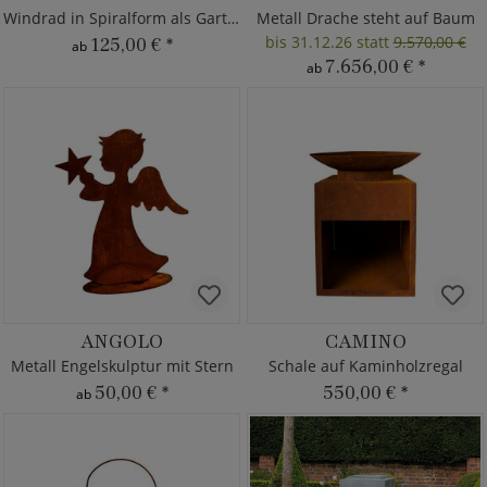
Windrad in Spiralform als Gartendeko
Metall Drache steht auf Baum
bis 31.12.26 statt
9.570,00 €
125,00 €
*
ab
7.656,00 €
*
ab
ANGOLO
CAMINO
Metall Engelskulptur mit Stern
Schale auf Kaminholzregal
50,00 €
*
550,00 €
*
ab