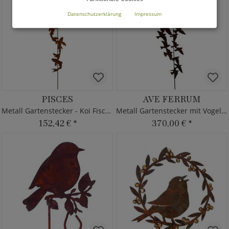
Datenschutzerklärung
Impressum
PISCES
AVE FERRUM
Metall Gartenstecker - Koi Fische
Metall Gartenstecker mit Vogelschwarm
152,42 €
*
370,00 €
*