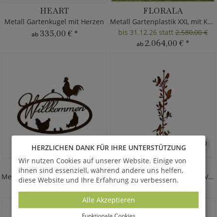
HEART
FLORALA
Metall Gartenkugel mit Herzen
Metall Gartenplastik XXL mit Kugel
bis 31.12.26 statt
2.580,00 €
335,00 €
*
ab
2.064,00 €
*
ab
HERZLICHEN DANK FÜR IHRE UNTERSTÜTZUNG
Wir nutzen Cookies auf unserer Website. Einige von
PULLUM
AVE FIRMUM
ihnen sind essenziell, während andere uns helfen,
Metall Gartenschild Willkommen
Metall Gartenstecker Ast mit Vögeln
diese Website und Ihre Erfahrung zu verbessern.
147,00 €
*
195,00 €
*
Alle Akzeptieren
Funktionale Cookies